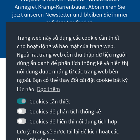
Annegret Kramp-Karrenbauer. Abonnieren Sie
jetzt unseren Newsletter und bleiben Sie immer
auf dem Laufenden.
Trang web này sử dụng các cookie cần thiết
Jetzt abonnieren
cho hoạt động và bảo mật của trang web.
Ngoài ra, trang web còn thu thập dữ liệu người
dùng ẩn danh để phân tích thống kê và hiển thị
Sứ mệnh của chúng tôi
nội dung được nhúng từ các trang web bên
ngoài. Bạn có thể thay đổi cài đặt cookie bất kỳ
lúc nào.
Đọc thêm
Liên hệ
Cookies cần thiết
Các chương trình khác của Quỹ
Cookies để phân tích thống kê
Cookies để hiển thị nội dung tích hợp
Vết
Bảo mật
Điều khoản sử dụng
Lưu ý: Trang sẽ được tải lại để kích hoạt các
Erklärung zur Barrierefreiheit
Barriere melden
thay đổi của bạn