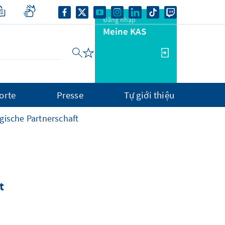
Đăng nhập
Meine KAS
orte
Presse
Tự giới thiệu
gische Partnerschaft
t