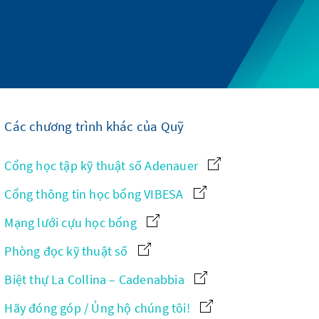
Các chương trình khác của Quỹ
Cổng học tập kỹ thuật số Adenauer
Cổng thông tin học bổng VIBESA
Mạng lưới cựu học bổng
Phòng đọc kỹ thuật số
Biệt thự La Collina – Cadenabbia
Hãy đóng góp / Ủng hộ chúng tôi!