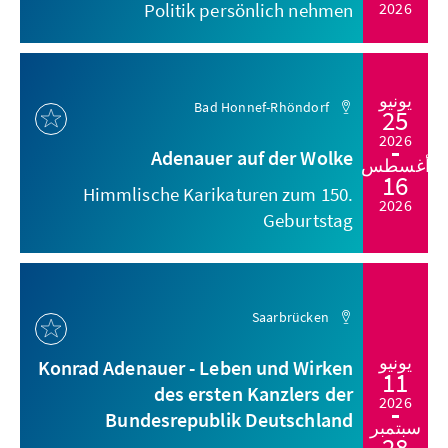
Politik persönlich nehmen
2026
يونيو
Bad Honnef-Rhöndorf
25
2026
Adenauer auf der Wolke
أغسطس
16
Himmlische Karikaturen zum 150.
2026
Geburtstag
Saarbrücken
يونيو
Konrad Adenauer - Leben und Wirken
11
des ersten Kanzlers der
2026
Bundesrepublik Deutschland
سبتمبر
28