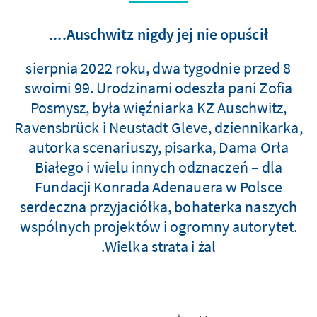
Auschwitz nigdy jej nie opuścił....
8 sierpnia 2022 roku, dwa tygodnie przed
swoimi 99. Urodzinami odeszła pani Zofia
Posmysz, była więźniarka KZ Auschwitz,
Ravensbrück i Neustadt Gleve, dziennikarka,
autorka scenariuszy, pisarka, Dama Orła
Białego i wielu innych odznaczeń – dla
Fundacji Konrada Adenauera w Polsce
serdeczna przyjaciółka, bohaterka naszych
wspólnych projektów i ogromny autorytet.
Wielka strata i żal.