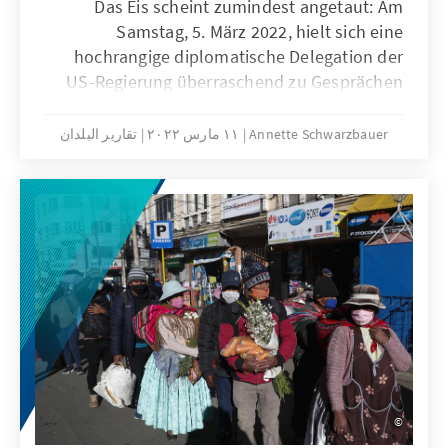
Das Eis scheint zumindest angetaut: Am
Samstag, 5. März 2022, hielt sich eine
hochrangige diplomatische Delegation der
US-Regierung überraschend zu Gesprächen
mit dem venezolanischen Staatspräsidenten
Nicolás Maduro in Caracas auf. Maduro
Annette Schwarzbauer
١١ مارس ٢٠٢٢
تقارير البلدان
bewertete das Gespräch anschließend als
respektvoll, freundlich und sehr diplomatisch.
Die USA hatten im Februar 2019 im Zuge der
Anerkennung des Oppositionellen Juan
Guaidó als Interimspräsident von Venezuela
die diplomatischen Beziehungen
abgebrochen. Der Bedarf an Ersatz für Erdöl
aus Russland scheint die USA nun zu einer
Annäherung an das seit Jahren mit
Sanktionen belegte Venezuela zu bewegen.
Die aktuelle weltpolitische Konjunktur bietet
anscheinend sowohl für die USA als auch für