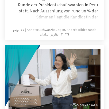
Runde der Präsidentschaftswahlen in Peru
statt. Nach Auszählung von rund 98 % der
Stimmen liegt die Kandidatin der
nationalkonservativen Partei Fuerza Popular,
Keiko Fujimori minimal über und Roberto
Annette Schwarzbauer, Dr. Andrés Hildebrandt
١١ يونيو
٢٠٢٦
تقارير البلدان
Sánchez, Kandidat der linken Partei Juntos
por el Perú, minimal unter der Marke von 50
% der Stimmen. Dies bedeutet derzeit eine
Pattsituation, in der jeglicher Wahlsieger
weiterhin möglich ist. Die Außenpolitik der
selbstbewussten Mittelmacht Peru, die auf
gute Beziehungen zum internationalen
Umfeld bedacht ist, folgt traditionell
langfristigen Linien. Dies wird sich
voraussichtlich unter der neuen Regierung,
gleich welcher Couleur, fortsetzen.
IMAGO / Kyodo News