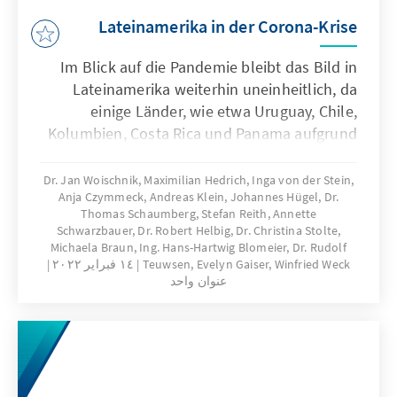
Venezuela konkrete Anlässe für Gespräche
Lateinamerika in der Corona-Krise
und mehr Pragmatismus.
Im Blick auf die Pandemie bleibt das Bild in
Lateinamerika weiterhin uneinheitlich, da
einige Länder, wie etwa Uruguay, Chile,
Kolumbien, Costa Rica und Panama aufgrund
ihrer zielgerichteten Pandemiehandhabung
schneller in eine „neue Normalität“
Dr. Jan Woischnik, Maximilian Hedrich, Inga von der Stein,
Anja Czymmeck, Andreas Klein, Johannes Hügel, Dr.
zurückgefunden haben, während Länder wie
Thomas Schaumberg, Stefan Reith, Annette
Argentinien, Peru, Ecuador, Bolivien und
Schwarzbauer, Dr. Robert Helbig, Dr. Christina Stolte,
Guatemala weiterhin einen geeigneten
Michaela Braun, Ing. Hans-Hartwig Blomeier, Dr. Rudolf
Teuwsen, Evelyn Gaiser, Winfried Weck
١٤ فبراير ٢٠٢٢
Umgang mit der Pandemie und deren Folgen
عنوان واحد
suchen. In Mexiko und Brasilien bleibt die
Lage weiterhin intransparent und es fehlt an
klarer Kommunikation und Durchsetzung von
Präventionsmaßnahmen seitens der
Nationalregierungen.