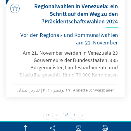
Regionalwahlen in Venezuela: ein
Schritt auf dem Weg zu den
Präsidentschaftswahlen 2024?
Vor den Regional- und Kommunalwahlen
am 21. November
Am 21. November werden in Venezuela 23
Gouverneure der Bundesstaaten, 335
Bürgermeister, Landesparlamente und
Stadträte gewählt. Rund 70.000 Kandidaten
bewerben sich für 3.082 Mandate. Daher wird
von „Mega-Wahlen“ gesprochen. Im
Annette Schwarzbauer
١٧ نوفمبر ٢٠٢١
تقارير البلدان
Gegensatz dazu stehen allerdings die
insgesamt eher unauffälligen
Wahlkampfaktivitäten und die gedämpften
1
/8
Erwartungen an die Wahlbeteiligung und die
Ergebnisse für die Opposition.