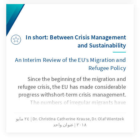
die aktuellen und zukünftigen
Herausforderungen und ist die EU hierfür
gewappnet? Das vorliegende Papier
beschreibt den globalen Kontext, stellt die
In short: Between Crisis Management
Herausforderungen der EU dar und entwickelt
and Sustainability
kurz- und mittelfristige
Handlungsempfehlungen.
An Interim Review of the EU’s Migration and
Refugee Policy
Since the beginning of the migration and
refugee crisis, the EU has made considerable
progress withshort-term crisis management.
The numbers of irregular migrants have
significantly decreased, theadministrative
chaos is resolved and humanitarian
Dr. Christina Catherine Krause, Dr. Olaf Wientzek
٢٤ مايو
٢٠١٨
عنوان واحد
emergencies are overcome. The EU is no
longer incrisis mode. Yet, several areas –