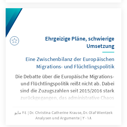
Where does the EU stand now? Whatis the
strategy of the EU three years after the
migration and refugee crisis? What arethe
current and future challenges and is the EU
prepared for them? This paper explains the
Ehrgeizige Pläne, schwierige
global context and analyses the existing
Umsetzung
system – with a focus on the most
recentreforms.
Eine Zwischenbilanz der Europäischen
Migrations- und Flüchtlingspolitik
Die Debatte über die Europäische Migrations-
und Flüchtlingspolitik reißt nicht ab. Dabei
sind die Zuzugszahlen seit 2015/2016 stark
zurückgegangen, das administrative Chaos
bewältigt und die humanitäre Krise
überwunden. Wie ist die Europäische Union
Dr. Christina Catherine Krause, Dr. Olaf Wientzek
٢٤ مايو
Analysen und Argumente
٢٠١٨
drei Jahre nach dem Beginn der Migrations-
und Flüchtlingskrise aufgestellt? Wo liegen