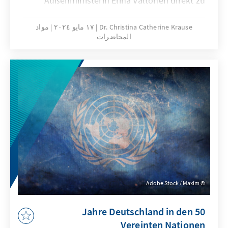
Außenministerin Elina Valtonen direkt zu
Beginn der XII. Adenauer Konferenz fest.
Dr. Christina Catherine Krause
١٧ مايو ٢٠٢٤
مواد
المحاضرات
Adobe Stock / Maxim
50 Jahre Deutschland in den
Vereinten Nationen