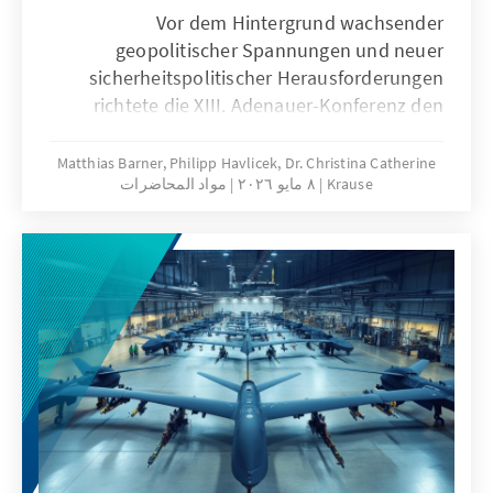
Vor dem Hintergrund wachsender
geopolitischer Spannungen und neuer
sicherheitspolitischer Herausforderungen
richtete die XIII. Adenauer-Konferenz den
Blick auf die europäische Handlungsfähigkeit
und die zukünftige strategische Ausrichtung
Matthias Barner, Philipp Havlicek, Dr. Christina Catherine
Krause
٨ مايو ٢٠٢٦
مواد المحاضرات
deutscher Außenpolitik. Zugleich markierte
sie das erste Amtsjahr von Außenminister
Johann Wadephul und bot Anlass für eine
außenpolitische Grundsatzrede.