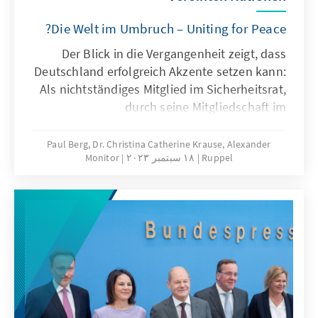
Die Welt im Umbruch – Uniting for Peace?
Der Blick in die Vergangenheit zeigt, dass
Deutschland erfolgreich Akzente setzen kann:
Als nichtständiges Mitglied im Sicherheitsrat,
durch seine Mitgliedschaft im
Menschenrechtsrat wie auch in anderen UN-
Gremien. Die Namibia-Initiative, die
Paul Berg, Dr. Christina Catherine Krause, Alexander
Ruppel
١٨ سبتمبر ٢٠٢٣
Monitor
Vermittlung zwischen dem Iran und Irak in
den 1980er Jahren, die Beteiligung an
Friedens- und Stabilisierungsmissionen, das
Eintreten für den Internationalen
Strafgerichtshof oder für ein Ukraine-
Sondertribunal, alles sind wichtige Schritte,
um die Zukunft auf diesem Planeten sicherer,
friedlicher und nachhaltiger zu gestalten.