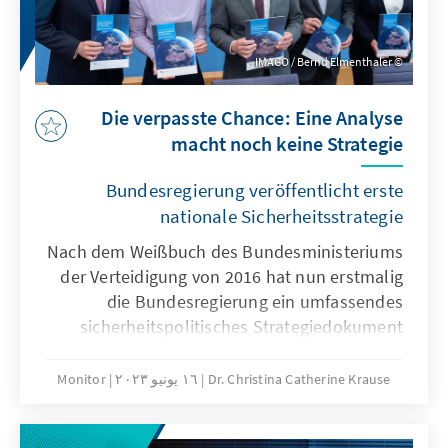
IMAGO / Bernd Elmenthaler
Die verpasste Chance: Eine Analyse
macht noch keine Strategie
Bundesregierung veröffentlicht erste
nationale Sicherheitsstrategie
Nach dem Weißbuch des Bundesministeriums
der Verteidigung von 2016 hat nun erstmalig
die Bundesregierung ein umfassendes
sicherheitspolitisches Strategiedokument
veröffentlicht. Das Auswärtige Amt hatte die
Federführung, weitere Bundesministerien, wie
Dr. Christina Catherine Krause
١٦ يونيو ٢٠٢٣
Monitor
auch das Bundeskanzleramt wurden eng in
den Entstehungsprozess eingebunden. Die