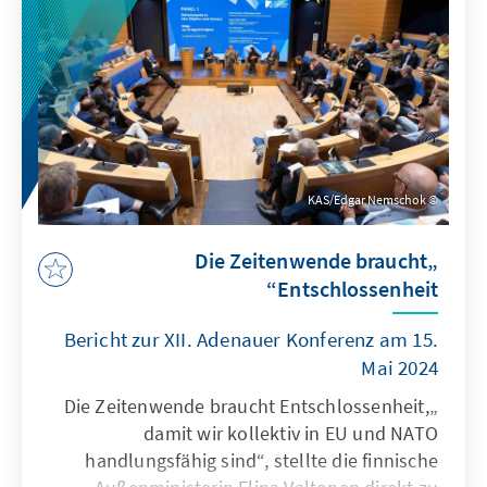
der Krise und verfügen über freie Kapazitäten.
Die Studie unterbreitet Vorschläge, wie diese
Potenziale schnell und effektiv gehoben
werden können.
KAS/Edgar Nemschok
„Die Zeitenwende braucht
Entschlossenheit“
Bericht zur XII. Adenauer Konferenz am 15.
Mai 2024
„Die Zeitenwende braucht Entschlossenheit,
damit wir kollektiv in EU und NATO
handlungsfähig sind“, stellte die finnische