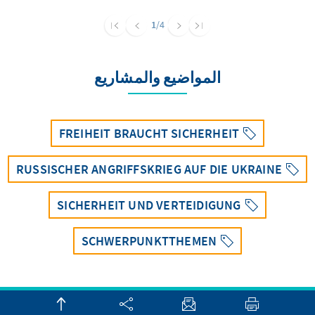
especially the Common European Asylum
System – are still in need ofimprovement.
1
/4
المواضيع والمشاريع
FREIHEIT BRAUCHT SICHERHEIT
RUSSISCHER ANGRIFFSKRIEG AUF DIE UKRAINE
SICHERHEIT UND VERTEIDIGUNG
SCHWERPUNKTTHEMEN