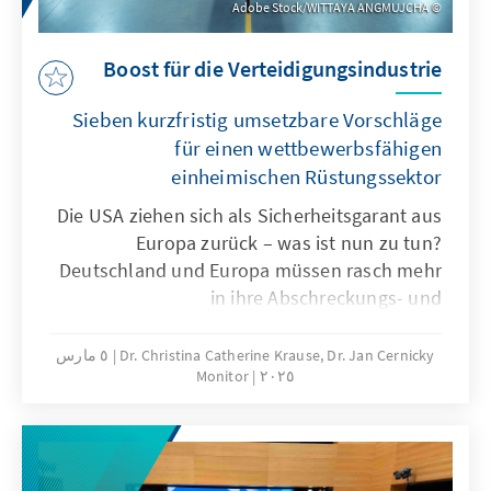
Adobe Stock/WITTAYA ANGMUJCHA
Boost für die Verteidigungsindustrie
Sieben kurzfristig umsetzbare Vorschläge
für einen wettbewerbsfähigen
einheimischen Rüstungssektor
Die USA ziehen sich als Sicherheitsgarant aus
Europa zurück – was ist nun zu tun?
Deutschland und Europa müssen rasch mehr
in ihre Abschreckungs- und
Verteidigungsfähigkeiten investieren. Dabei
verfügt Deutschland in vielen Sektoren, die
Dr. Christina Catherine Krause, Dr. Jan Cernicky
٥ مارس
Monitor
٢٠٢٥
für die Produktion von Rüstungsgütern
gebraucht werden, über weltweit einzigartiges
Know-how und über beispiellose
Produktionsnetzwerke. Zur gleichen Zeit
befinden sich viele dieser Sektoren aktuell in