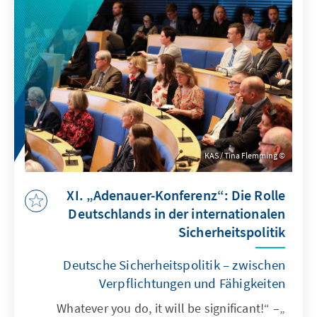
am 14. Juni 2023 veröffentlichte Nationale
Sicherheitsstrategie fällt in eine Zeit multipler
Krisen und Konflikte: Russland greift nicht nur
die Ukraine an, sondern richtet seine
Aggressionen gegen die gesamte freie
demokratische Welt. Erfüllt die alle Ziele?
KAS / Tina Flemming
XI. „Adenauer-Konferenz“: Die Rolle
Deutschlands in der internationalen
Sicherheitspolitik
Deutsche Sicherheitspolitik – zwischen
Verpflichtungen und Fähigkeiten
„Whatever you do, it will be significant!“ –