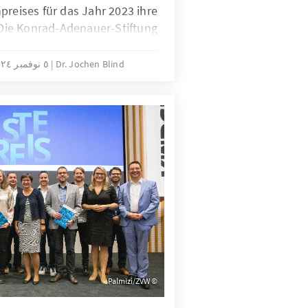
preises für das Jahr 2023 ihre
Die Konrad-Adenauer-Stiftung
980 alljährlich Journalistinnen
wie Redaktionen, die mit ihrer
Dr. Jochen Blind
٥ نوفمبر ٢٠٢٤
chterstattung Herausragendes
geleistet haben.
Palmizi/ZVW