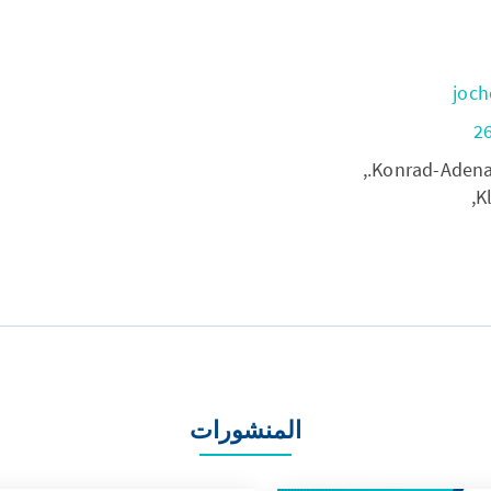
joch
Konrad-Adenaue
K
المنشورات