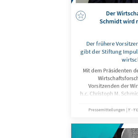
Der Wirtsch
Schmidt wird 
Der frühere Vorsitze
gibt der Stiftung Impuls
wirtsc
Mit dem Präsidenten des
Wirtschaftsforsc
Vorsitzenden der Wirt
h.c. Christoph M. Schmid
Mal eine herausragend
der Stiftung für ein Jah
Pressemitteilungen
begleiten. Er folgt dam
Nassehi (2021), den Si
Heusgen (2022), die M