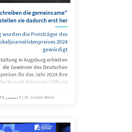
schreiben die gemeinsame
stellen sie dadurch erst her"
g wurden die Preisträger des
okaljournalistenpreises 2024
gewürdigt
staltung in Augsburg erhielten
die Gewinner des Deutschen
preises für das Jahr 2024 ihre
Die Konrad-Adenauer-Stiftung
980 alljährlich Journalistinnen
wie Redaktionen, die mit ihrer
Dr. Jochen Blind
٢ ديسمبر ٢٠٢٥
chterstattung Herausragendes
geleistet haben.