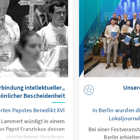
l- und Technologieexperten
Lars Zimmermann (2024).
Flickr / The Papal Visit / (CC BY-NC 2.0)
rbindung intellektueller
"Unse
sönlicher Bescheidenheit"
rten Papstes Benedikt XVI.
In Berlin wurden d
Lokaljourna
rt Lammert würdigt in einem
an Papst Franziskus dessen
Bei einer Festverans
verstorbenen Vorgänger.
Berlin erhielt