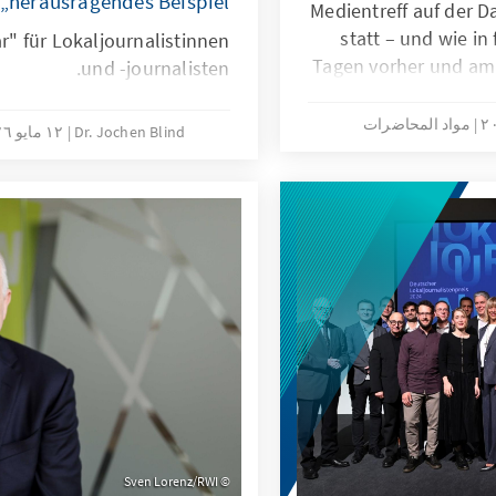
„herausragendes Beispiel“
Medientreff auf der 
statt – und wie in
ar" für Lokaljournalistinnen
Tagen vorher und am 
und -journalisten.
nach oben und 
مواد المحاضرات
Dr. Jochen Blind
١٢ مايو ٢٠٢٦
Sven Lorenz/RWI