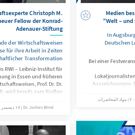
aftsexperte Christoph M.
"Medien be
neuer Fellow der Konrad-
Welt – und 
Adenauer-Stiftung
In Augsbur
nde der Wirtschaftsweisen
Deutschen L
e für ihre Arbeit in Zeiten
haftlicher Transformation
Bei einer Festveran
 RWI – Leibniz-Institut für
Lokaljournalisten
hung in Essen und früheren
Auszeichnungen. 
schaftsweisen, Prof. Dr. Dr.
würdigt bereits seit 1
t, wird bereits zum fünften
und Journalisten so
e Persönlichkeit die Arbeit
مواد المحاضرات
lokalen Beri
r mit einem Blick von außen
Dr. Jochen Blind
١٧ ديسمبر ٢٠٢٤
it auf den Soziologen Armin
cherheitsexperten Christoph
eeresbiologin Antje Boetius