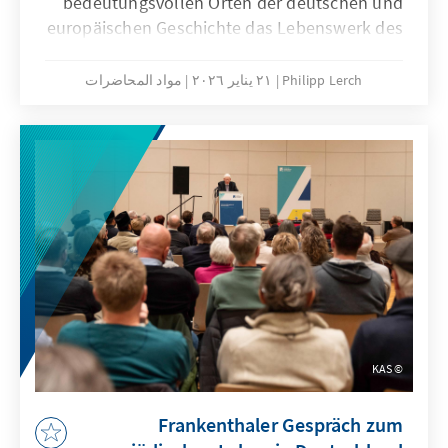
bedeutungsvollen Orten der deutschen und
europäischen Geschichte das Lebenswerk des
am 2. März 2025 verstorbenen ehemaligen
Ministerpräsidenten von Rheinland-Pfalz und
Philipp Lerch
٢١ يناير ٢٠٢٦
مواد المحاضرات
Thüringen sowie früheren Vorsitzenden der
Konrad-Adenauer-Stiftung Prof. Dr. Bernhard
Vogel. Unter der Führung des Historikers Dr.
Theo Schwarzmüller nahmen wir zahlreiche
mit Prof. Dr. Vogel verbundene
Errungenschaften aus den Bereichen
Wissenschaft und Politik in den Blick, auf die
die Menschen in Rheinland-Pfalz, Thüringen,
Deutschland und Europa heute mit
Dankbarkeit und Zuversicht schauen dürfen.
KAS
Frankenthaler Gespräch zum