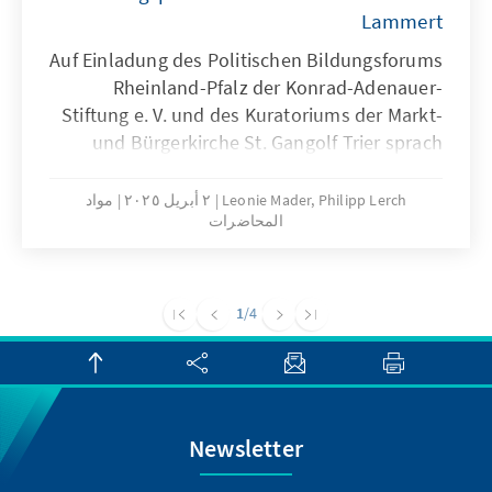
Lammert
Auf Einladung des Politischen Bildungsforums
Rheinland-Pfalz der Konrad-Adenauer-
Stiftung e. V. und des Kuratoriums der Markt-
und Bürgerkirche St. Gangolf Trier sprach
Prof. Dr. Norbert Lammert, ehemaliger
Bundestagspräsident und Vorsitzender der
Leonie Mader, Philipp Lerch
٢ أبريل ٢٠٢٥
مواد
المحاضرات
Konrad-Adenauer-Stiftung e. V., zum Thema
"Demokratie braucht Demokraten".
1
/4
Newsletter