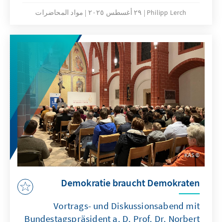
Fernsehfilms „An einem Tag im September“
Philipp Lerch
٢٩ أغسطس ٢٠٢٥
مواد المحاضرات
unter der Schirmherrschaft von
Bundestagspräsidentin Julia Klöckner MdB.
KAS
Demokratie braucht Demokraten
Vortrags- und Diskussionsabend mit
Bundestagspräsident a. D. Prof. Dr. Norbert