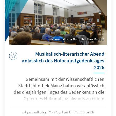
Wissenschaftliche Stadtbibliothek Mainz
Musikalisch-literarischer Abend
anlässlich des Holocaustgedenktages
2026
Gemeinsam mit der Wissenschaftlichen
Stadtbibliothek Mainz haben wir anlässlich
des diesjährigen Tages des Gedenkens an die
Opfer des Nationalsozialismus zu einem
musikalisch-literarischen Abend zur
Politischen Bildung eingeladen.
Philipp Lerch
٤ فبراير ٢٠٢٦
مواد المحاضرات