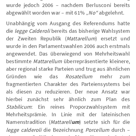
wurde jedoch 2006 – nachdem Berlusconi bereits
abgewählt worden war – mit 61% „
No“
abgelehnt.
Unabhängig vom Ausgang des Referendums hatte
die
legge Calderoli
bereits das bisherige Wahlsystem
der Zweiten Republik (
Mattarellum
) ersetzt und
wurde in den Parlamentswahlen 2006 auch erstmals
angewendet. Das überwiegend von Mehrheitswahl
bestimmte
Mattarellum
überrepräsentierte kleinere,
aber regional starke Parteien und trug aus ähnlichen
Gründen wie das
Rosatellum
mehr zum
fragmentierten Charakter des Parteiensystems bei
als diesen zu reduzieren. Der neue Ansatz war
hierbei zunächst sehr ähnlich zum Plan des
Stabilicum
: Ein reines Proporzwahlsystem mit
Mehrheitsprämie. In Linie mit der lateinischen
Namenstradition (
Mattarell
um
) setzte sich für die
legge calderoli
die Bezeichnung
Porcellum
durch –