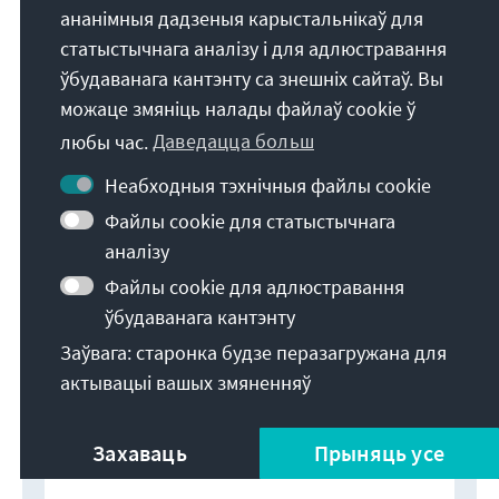
ананімныя дадзеныя карыстальнікаў для
статыстычнага аналізу і для адлюстравання
ўбудаванага кантэнту са знешніх сайтаў. Вы
можаце змяніць налады файлаў cookie ў
любы час.
Даведацца больш
Неабходныя тэхнічныя файлы cookie
Файлы cookie для статыстычнага
аналізу
Файлы cookie для адлюстравання
ўбудаванага кантэнту
Заўвага: старонка будзе перазагружана для
актывацыі вашых змяненняў
Захаваць
Прыняць усе