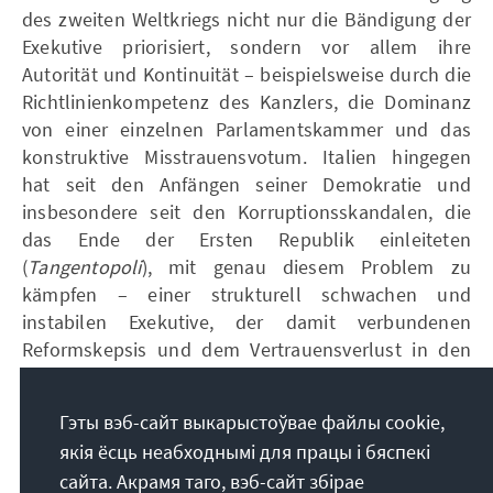
des zweiten Weltkriegs nicht nur die Bändigung der
Exekutive priorisiert, sondern vor allem ihre
Autorität und Kontinuität – beispielsweise durch die
Richtlinienkompetenz des Kanzlers, die Dominanz
von einer einzelnen Parlamentskammer und das
konstruktive Misstrauensvotum. Italien hingegen
hat seit den Anfängen seiner Demokratie und
insbesondere seit den Korruptionsskandalen, die
das Ende der Ersten Republik einleiteten
(
Tangentopoli
), mit genau diesem Problem zu
kämpfen – einer strukturell schwachen und
instabilen Exekutive, der damit verbundenen
Reformskepsis und dem Vertrauensverlust in den
Staat selbst.
Гэты вэб-сайт выкарыстоўвае файлы cookie,
якія ёсць неабходнымі для працы і бяспекі
сайта. Акрамя таго, вэб-сайт збірае