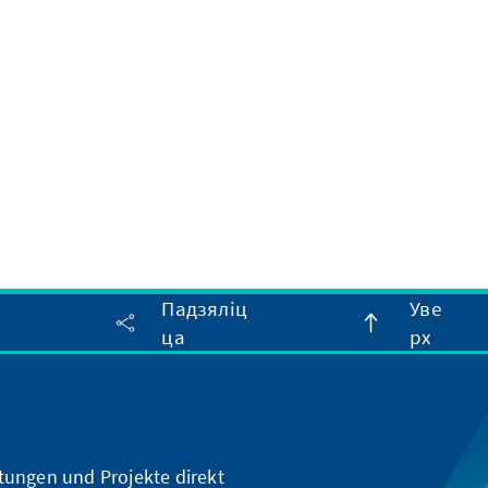
Падзяліц
Уве
ца
рх
ltungen und Projekte direkt