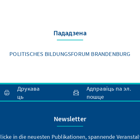
Пададзена
POLITISCHES BILDUNGSFORUM BRANDENBURG
Друкава
Адправіць па эл.
ць
пошце
Newsletter
blicke in die neuesten Publikationen, spannende Veransta