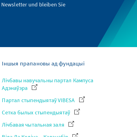
 Newsletter und bleiben Sie
Іншыя прапановы ад фундацыі
Лічбавы навучальны партал Кампуса
Адэнаўэра
Партал стыпендыятаў VIBESA
Сетка былых стыпендыятаў
Лічбавая чытальная заля
Віла Ла Коліна – Кадэнабія