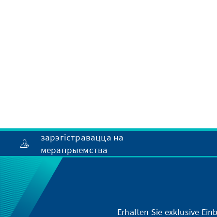
зарэгістравацца на
мерапрыемства
Erhalten Sie exklusive Ein