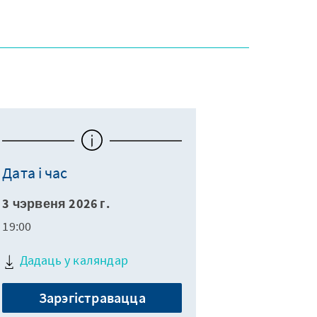
Дата і час
3 чэрвеня 2026 г.
19:00
Дадаць у каляндар
Зарэгістравацца