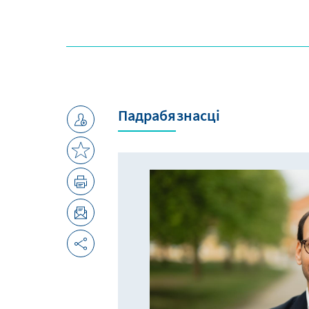
Падрабязнасці