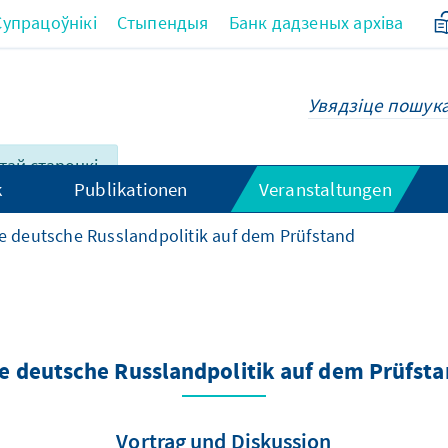
Супрацоўнікі
Стыпендыя
Банк дадзеных архіва
этай старонкі
k
Publikationen
Veranstaltungen
руская.
e deutsche Russlandpolitik auf dem Prüfstand
e deutsche Russlandpolitik auf dem Prüfst
Vortrag und Diskussion