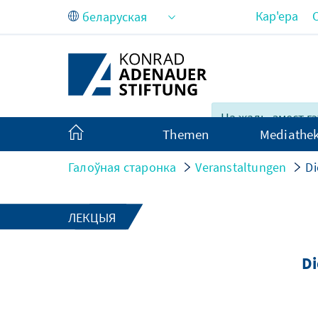
Skip to Main Content
Кар'ера
На жаль, змест г
Themen
Mediathe
няпоўны на бела
Галоўная старонка
Veranstaltungen
Di
ЛЕКЦЫЯ
Di