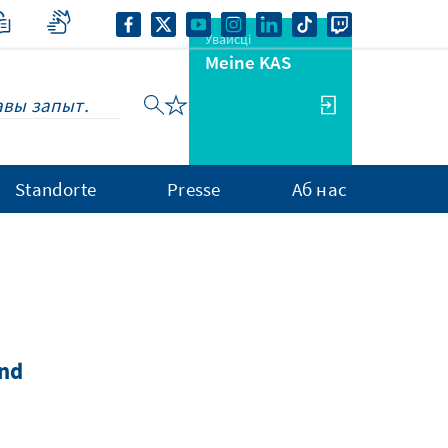
Увайсці
Meine KAS
Standorte
Presse
Аб нас
and