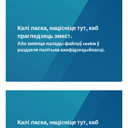
Калі ласка, націсніце тут, каб
прагледзець змест.
Або змяніце налады файлаў cookie ў
раздзеле палітыка канфідэнцыйнасці.
Калі ласка, націсніце тут, каб