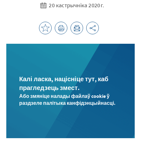
20 кастрычніка 2020 г.
Калі ласка, націсніце тут, каб
прагледзець змест.
Або змяніце налады файлаў cookie ў
раздзеле палітыка канфідэнцыйнасці.