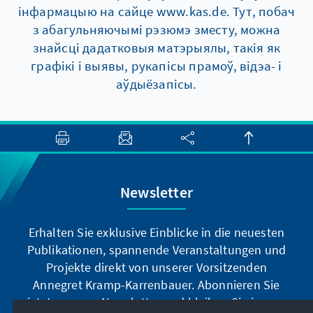
інфармацыю на сайце www.kas.de. Тут, побач
з абагульняючымі рэзюмэ зместу, можна
знайсці дадатковыя матэрыялы, такія як
графікі і выявы, рукапісы прамоў, відэа- і
аўдыёзапісы.
Newsletter
Erhalten Sie exklusive Einblicke in die neuesten
Publikationen, spannende Veranstaltungen und
Projekte direkt von unserer Vorsitzenden
Annegret Kramp-Karrenbauer. Abonnieren Sie
jetzt unseren Newsletter und bleiben Sie immer