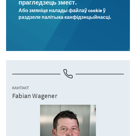
прагледзець змест.
Або змяніце налады файлаў cookie ў
раздзеле палітыка канфідэнцыйнасці.
КАНТАКТ
Fabian Wagener