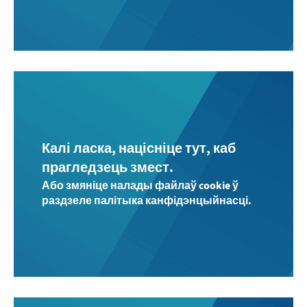
Калі ласка, націсніце тут, каб
прагледзець змест.
Або змяніце налады файлаў cookie ў
раздзеле палітыка канфідэнцыйнасці.