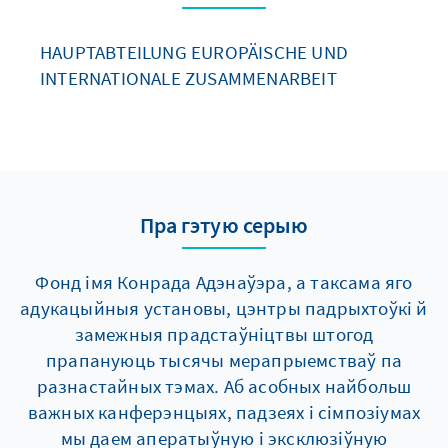
HAUPTABTEILUNG EUROPÄISCHE UND
INTERNATIONALE ZUSAMMENARBEIT
Пра гэтую серыю
Фонд імя Конрада Адэнаўэра, а таксама яго
адукацыйныя установы, цэнтры падрыхтоўкі й
замежныя прадстаўніцтвы штогод
прапануюць тысячы мерапрыемстваў па
разнастайных тэмах. Аб асобных найбольш
важных канферэнцыях, падзеях і сімпозіумах
мы даем аператыўную і эксклюзіўную