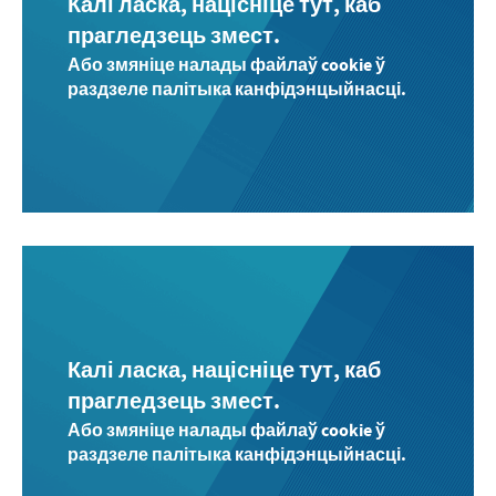
Калі ласка, націсніце тут, каб
прагледзець змест.
Або змяніце налады файлаў cookie ў
раздзеле палітыка канфідэнцыйнасці.
Калі ласка, націсніце тут, каб
прагледзець змест.
Або змяніце налады файлаў cookie ў
раздзеле палітыка канфідэнцыйнасці.