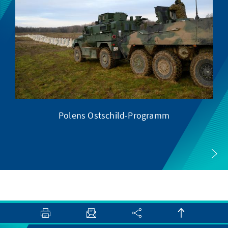
Polens Ostschild-Programm
XI