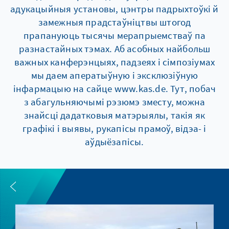
адукацыйныя установы, цэнтры падрыхтоўкі й
замежныя прадстаўніцтвы штогод
прапануюць тысячы мерапрыемстваў па
разнастайных тэмах. Аб асобных найбольш
важных канферэнцыях, падзеях і сімпозіумах
мы даем аператыўную і эксклюзіўную
інфармацыю на сайце www.kas.de. Тут, побач
з абагульняючымі рэзюмэ зместу, можна
знайсці дадатковыя матэрыялы, такія як
графікі і выявы, рукапісы прамоў, відэа- і
аўдыёзапісы.