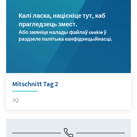
Калі ласка, націсніце тут, каб
прагледзець змест.
Або змяніце налады файлаў cookie ў
раздзеле палітыка канфідэнцыйнасці.
Mitschnitt Tag 2
3Q