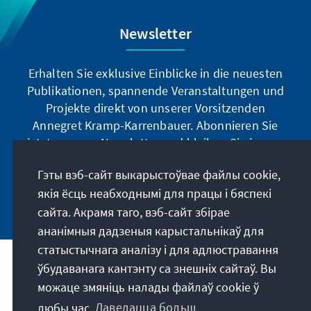
Newsletter
Erhalten Sie exklusive Einblicke in die neuesten
Publikationen, spannende Veranstaltungen und
Projekte direkt von unserer Vorsitzenden
Annegret Kramp-Karrenbauer. Abonnieren Sie
jetzt unseren Newsletter und bleiben Sie immer
auf dem Laufenden.
Гэты вэб-сайт выкарыстоўвае файлы cookie,
якія ёсць неабходнымі для працы і бяспекі
Jetzt abonnieren
сайта. Акрамя таго, вэб-сайт збірае
ананімныя дадзеныя карыстальнікаў для
статыстычнага аналізу і для адлюстравання
ўбудаванага кантэнту са знешніх сайтаў. Вы
Наша місія
можаце змяніць налады файлаў cookie ў
любы час.
Даведацца больш
Кантакт