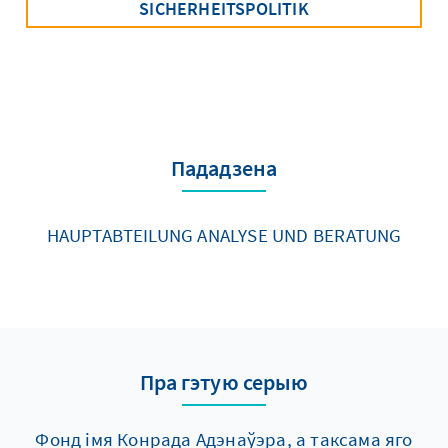
SICHERHEITSPOLITIK
Пададзена
HAUPTABTEILUNG ANALYSE UND BERATUNG
Пра гэтую серыю
Фонд імя Конрада Адэнаўэра, а таксама яго