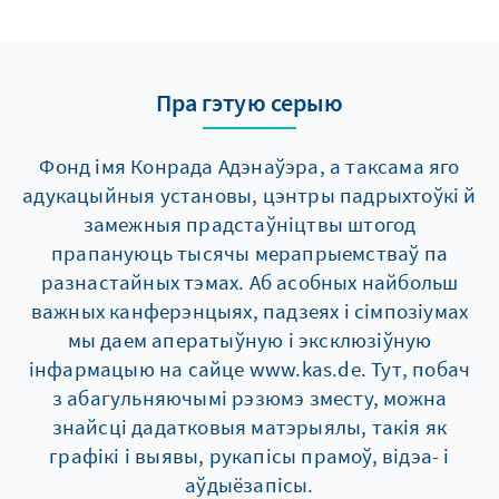
Пра гэтую серыю
Фонд імя Конрада Адэнаўэра, а таксама яго
адукацыйныя установы, цэнтры падрыхтоўкі й
замежныя прадстаўніцтвы штогод
прапануюць тысячы мерапрыемстваў па
разнастайных тэмах. Аб асобных найбольш
важных канферэнцыях, падзеях і сімпозіумах
мы даем аператыўную і эксклюзіўную
інфармацыю на сайце www.kas.de. Тут, побач
з абагульняючымі рэзюмэ зместу, можна
знайсці дадатковыя матэрыялы, такія як
графікі і выявы, рукапісы прамоў, відэа- і
аўдыёзапісы.