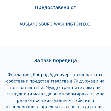
Предоставена от
AUSLANDSBÜRO WASHINGTON D.C.
За тази поредица
Фондация „Конрад Аденауер“ разполага със
собствени представителства в 70 държави на
пет континента. Чуждестранните локални
сътрудници могат да ви информира от първа
ръка относно актуалните събития и
пълносрочните проекти във вашата държава.