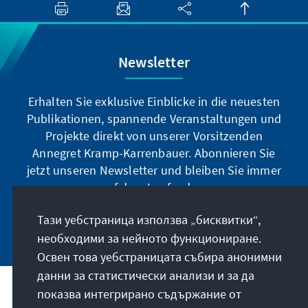
Newsletter
Erhalten Sie exklusive Einblicke in die neuesten
Publikationen, spannende Veranstaltungen und
Projekte direkt von unserer Vorsitzenden
Annegret Kramp-Karrenbauer. Abonnieren Sie
jetzt unseren Newsletter und bleiben Sie immer
auf dem Laufenden.
Тази уебстраница използва „бисквитки“,
Jetzt abonnieren
необходими за нейното функциониране.
Освен това уебстраницата събира анонимни
данни за статистически анализи и за да
показва интегрирано съдържание от
Нашата мисия