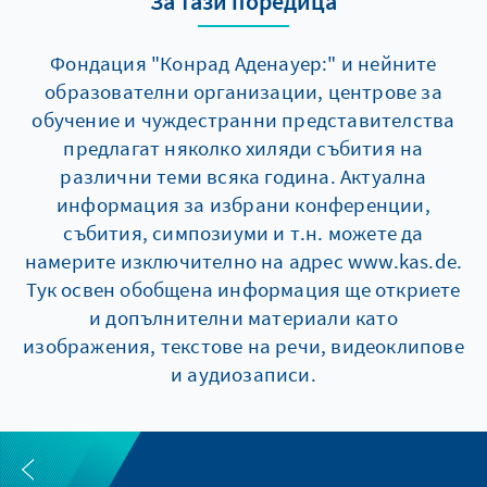
За тази поредица
Фондация "Конрад Аденауер:" и нейните
образователни организации, центрове за
обучение и чуждестранни представителства
предлагат няколко хиляди събития на
различни теми всяка година. Актуална
информация за избрани конференции,
събития, симпозиуми и т.н. можете да
намерите изключително на адрес www.kas.de.
Тук освен обобщена информация ще откриете
и допълнителни материали като
изображения, текстове на речи, видеоклипове
и аудиозаписи.