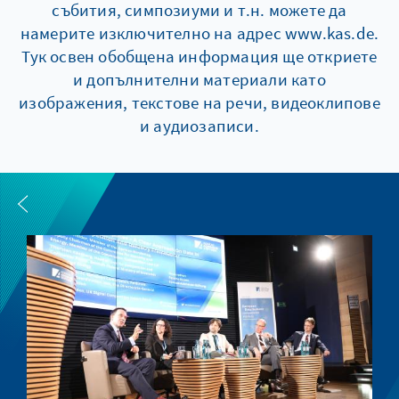
събития, симпозиуми и т.н. можете да
намерите изключително на адрес www.kas.de.
Тук освен обобщена информация ще откриете
и допълнителни материали като
изображения, текстове на речи, видеоклипове
и аудиозаписи.