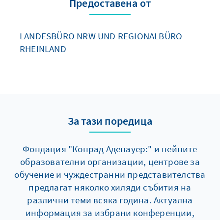
Предоставена от
LANDESBÜRO NRW UND REGIONALBÜRO
RHEINLAND
За тази поредица
Фондация "Конрад Аденауер:" и нейните
образователни организации, центрове за
обучение и чуждестранни представителства
предлагат няколко хиляди събития на
различни теми всяка година. Актуална
информация за избрани конференции,