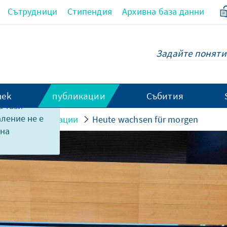
Сътрудници
Стипендия
Архивна база данни
hek
публикации
Събития
 тази
аление не е
ди и документации
Heute wachsen für morgen
 на