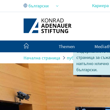
Skip to Main Content
Кариера
Themen
Mediat
Съдържанието на
страница за съж
Начална страница
публикации
Докла
напълно нлично
български.