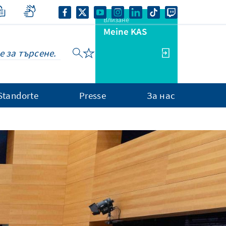
Влизане
Meine KAS
Standorte
Presse
За нас