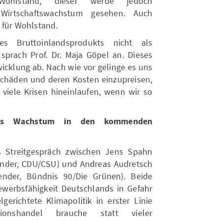
ohlstand, dieser werde jedoch
 Wirtschaftswachstum gesehen. Auch
 für Wohlstand.
s Bruttoinlandsprodukts nicht als
 sprach Prof. Dr. Maja Göpel an. Dieses
twicklung ab. Nach wie vor gelinge es uns
schäden und deren Kosten einzupreisen,
viele Krisen hineinlaufen, wenn wir so
iges Wachstum in den kommenden
s Streitgespräch zwischen Jens Spahn
tzender, CDU/CSU) und Andreas Audretsch
tzender, Bündnis 90/Die Grünen). Beide
ewerbsfähigkeit Deutschlands in Gefahr
gerichtete Klimapolitik in erster Linie
sionshandel brauche statt vieler