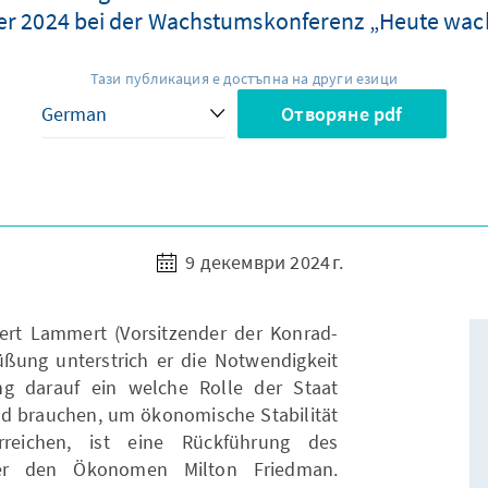
er 2024 bei der Wachstumskonferenz „Heute wachs
Тази публикация е достъпна на други езици
Отворяне pdf
9 декември 2024 г.
ert Lammert (Vorsitzender der Konrad-
rüßung unterstrich er die Notwendigkeit
g darauf ein welche Rolle der Staat
nd brauchen, um ökonomische Stabilität
reichen, ist eine Rückführung des
te er den Ökonomen Milton Friedman.