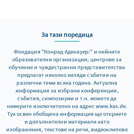
За тази поредица
Фондация "Конрад Аденауер:" и нейните
образователни организации, центрове за
обучение и чуждестранни представителства
предлагат няколко хиляди събития на
различни теми всяка година. Актуална
информация за избрани конференции,
събития, симпозиуми и т.н. можете да
намерите изключително на адрес www.kas.de.
Тук освен обобщена информация ще откриете
и допълнителни материали като
изображения, текстове на речи, видеоклипове