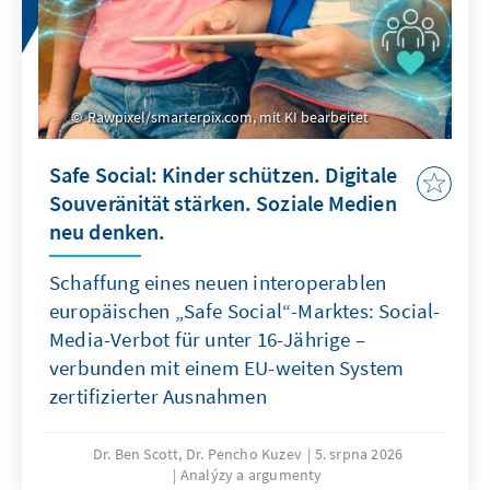
Rawpixel/smarterpix.com, mit KI bearbeitet
Safe Social: Kinder schützen. Digitale
Souveränität stärken. Soziale Medien
neu denken.
Schaffung eines neuen interoperablen
europäischen „Safe Social“-Marktes: Social-
Media-Verbot für unter 16-Jährige –
verbunden mit einem EU-weiten System
zertifizierter Ausnahmen
Dr. Ben Scott, Dr. Pencho Kuzev
5. srpna 2026
Analýzy a argumenty