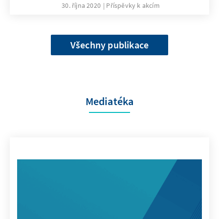
30. října 2020
Příspěvky k akcím
Všechny publikace
Mediatéka