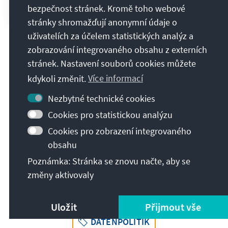
2024 - DAY ONE.
bezpečnost stránek. Kromě toho webové
stránky shromažďují anonymní údaje o
uživatelích za účelem statistických analýz a
zobrazování integrovaného obsahu z externích
stránek. Nastavení souborů cookies můžete
kdykoli změnit.
Více informací
Nezbytné technické cookies
Cookies pro statistickou analýzu
Cookies pro zobrazení integrovaného
obsahu
Poznámka: Stránka se znovu načte, aby se
změny aktivovaly
Další témata
Uložit
Přijmout vše
DATENPOLITIK