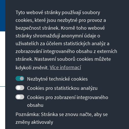
Tyto webové stránky používají soubory
Jetzt abonnieren
cookies, které jsou nezbytné pro provoz a
bezpečnost stránek. Kromě toho webové
stránky shromažďují anonymní údaje o
uživatelích za účelem statistických analýz a
Naše poslání
zobrazování integrovaného obsahu z externích
stránek. Nastavení souborů cookies můžete
Kontakt
kdykoli změnit.
Více informací
Další nabídky Stiftungu
Nezbytné technické cookies
Cookies pro statistickou analýzu
Otisk
Zásady ochrany soukromí
Cookies pro zobrazení integrovaného
Podmínky používání
obsahu
Erklärung zur Barrierefreiheit
Barriere melden
Poznámka: Stránka se znovu načte, aby se
Sitemap
změny aktivovaly
© Konrad-Adenauer-Stiftung e.V. 2026