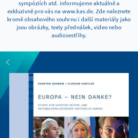
sympóziích atd. informujeme aktuálně a
exkluzivně pro vás na www.kas.de. Zde naleznete
kromě obsahového souhrnu i další materiály jako
jsou obrázky, texty přednášek, video nebo
audiosestřihy.