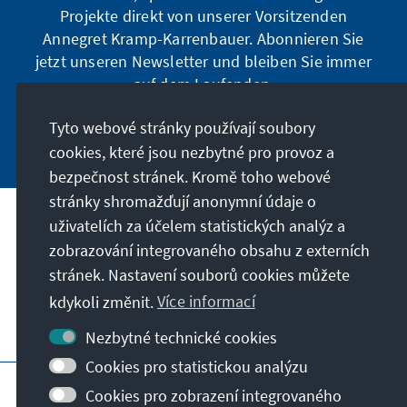
Projekte direkt von unserer Vorsitzenden
Annegret Kramp-Karrenbauer. Abonnieren Sie
jetzt unseren Newsletter und bleiben Sie immer
auf dem Laufenden.
Tyto webové stránky používají soubory
Jetzt abonnieren
cookies, které jsou nezbytné pro provoz a
bezpečnost stránek. Kromě toho webové
stránky shromažďují anonymní údaje o
uživatelích za účelem statistických analýz a
Naše poslání
zobrazování integrovaného obsahu z externích
stránek. Nastavení souborů cookies můžete
Kontakt
kdykoli změnit.
Více informací
Další nabídky Stiftungu
Nezbytné technické cookies
Cookies pro statistickou analýzu
Otisk
Zásady ochrany soukromí
Cookies pro zobrazení integrovaného
Podmínky používání