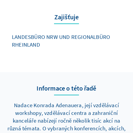
Zajišťuje
LANDESBÜRO NRW UND REGIONALBÜRO
RHEINLAND
Informace o této řadě
Nadace Konrada Adenauera, její vzdělávací
workshopy, vzdělávací centra a zahraniční
kanceláře nabízejí ročně několik tisíc akcí na
různá témata. O vybraných konferencích, akcích,