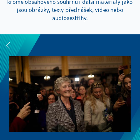
kromě obsahového souhrnu i další materiály jako
jsou obrázky, texty přednášek, video nebo
audiosestřihy.