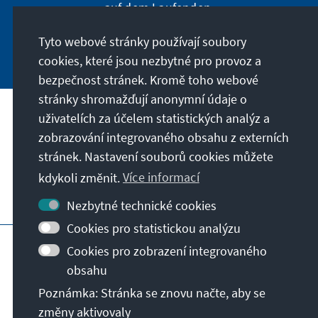
auf dem Laufenden.
Tyto webové stránky používají soubory
Jetzt abonnieren
cookies, které jsou nezbytné pro provoz a
bezpečnost stránek. Kromě toho webové
stránky shromažďují anonymní údaje o
uživatelích za účelem statistických analýz a
Naše poslání
zobrazování integrovaného obsahu z externích
stránek. Nastavení souborů cookies můžete
Kontakt
kdykoli změnit.
Více informací
Další nabídky Stiftungu
Nezbytné technické cookies
Cookies pro statistickou analýzu
Otisk
Zásady ochrany soukromí
Cookies pro zobrazení integrovaného
Podmínky používání
obsahu
Erklärung zur Barrierefreiheit
Barriere melden
Poznámka: Stránka se znovu načte, aby se
Sitemap
změny aktivovaly