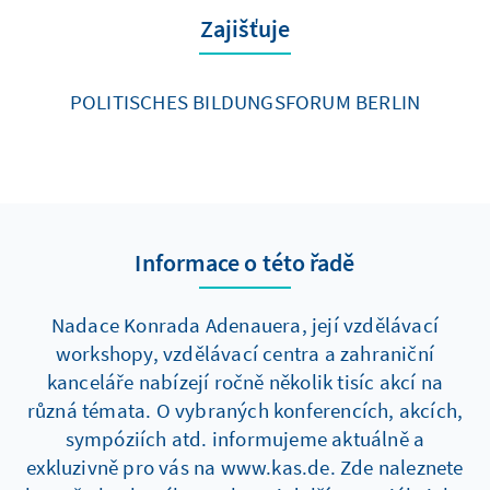
Zajišťuje
POLITISCHES BILDUNGSFORUM BERLIN
Informace o této řadě
Nadace Konrada Adenauera, její vzdělávací
workshopy, vzdělávací centra a zahraniční
kanceláře nabízejí ročně několik tisíc akcí na
různá témata. O vybraných konferencích, akcích,
sympóziích atd. informujeme aktuálně a
exkluzivně pro vás na www.kas.de. Zde naleznete