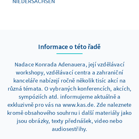
NIEDERSACHSEN
Informace o této řadě
Nadace Konrada Adenauera, její vzdělávací
workshopy, vzdělávací centra a zahraniční
kanceláře nabízejí ročně několik tisíc akcí na
různá témata. O vybraných konferencích, akcích,
sympóziích atd. informujeme aktuálně a
exkluzivně pro vás na www.kas.de. Zde naleznete
kromě obsahového souhrnu i další materiály jako
jsou obrázky, texty přednášek, video nebo
audiosestřihy.