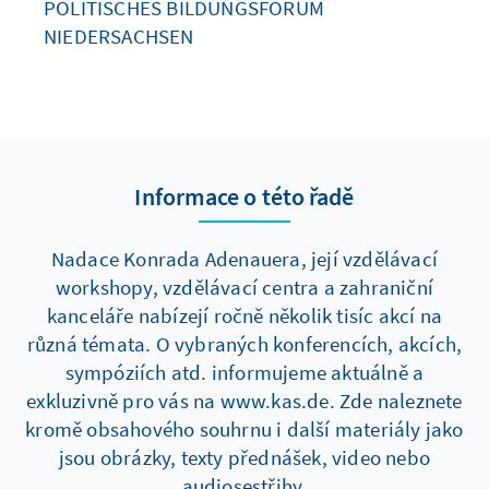
POLITISCHES BILDUNGSFORUM
NIEDERSACHSEN
Informace o této řadě
Nadace Konrada Adenauera, její vzdělávací
workshopy, vzdělávací centra a zahraniční
kanceláře nabízejí ročně několik tisíc akcí na
různá témata. O vybraných konferencích, akcích,
sympóziích atd. informujeme aktuálně a
exkluzivně pro vás na www.kas.de. Zde naleznete
kromě obsahového souhrnu i další materiály jako
jsou obrázky, texty přednášek, video nebo
audiosestřihy.