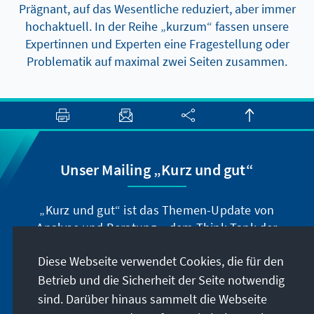
Prägnant, auf das Wesentliche reduziert, aber immer
hochaktuell. In der Reihe „kurzum“ fassen unsere
Expertinnen und Experten eine Fragestellung oder
Problematik auf maximal zwei Seiten zusammen.
Unser Mailing „Kurz und gut“
„Kurz und gut“ ist das Themen-Update von
Analyse und Beratung – dem Think-Tank der
Konrad-Adenauer-Stiftung. Der Leiter Dr. Peter
Diese Webseite verwendet Cookies, die für den
Fischer-Bollin informiert Sie in unregelmäßigen
Abständen in aller Kürze über Themen, die wir
Betrieb und die Sicherheit der Seite notwendig
für unsere nahe Zukunft für wichtig halten.
sind. Darüber hinaus sammelt die Webseite