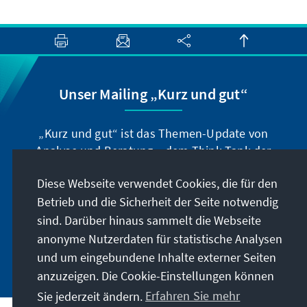
Unser Mailing „Kurz und gut“
„Kurz und gut“ ist das Themen-Update von
Analyse und Beratung – dem Think-Tank der
Konrad-Adenauer-Stiftung. Der Leiter Dr. Peter
Diese Webseite verwendet Cookies, die für den
Fischer-Bollin informiert Sie in unregelmäßigen
Betrieb und die Sicherheit der Seite notwendig
Abständen in aller Kürze über Themen, die wir
für unsere nahe Zukunft für wichtig halten.
sind. Darüber hinaus sammelt die Webseite
anonyme Nutzerdaten für statistische Analysen
Jetzt abonnieren
und um eingebundene Inhalte externer Seiten
anzuzeigen. Die Cookie-Einstellungen können
Sie jederzeit ändern.
Erfahren Sie mehr