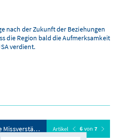
ge nach der Zukunft der Beziehungen
ss die Region bald die Aufmerksamkeit
USA verdient.
Barack Obama und Lateinamerika - Gemeinsame Interessen und alte Missverständnisse
6
von
7
Artikel