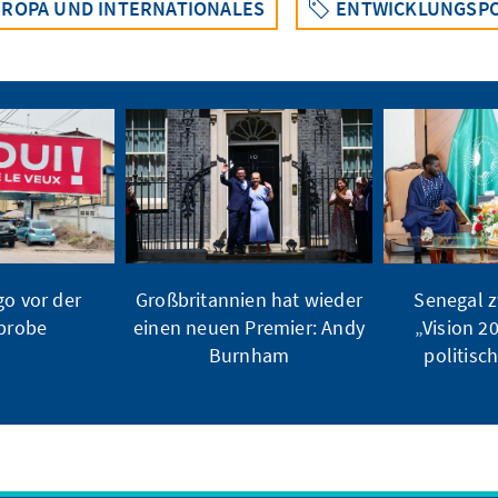
ROPA UND INTERNATIONALES
ENTWICKLUNGSPO
o vor der
Großbritannien hat wieder
Senegal z
ßprobe
einen neuen Premier: Andy
„Vision 2
Burnham
politisc