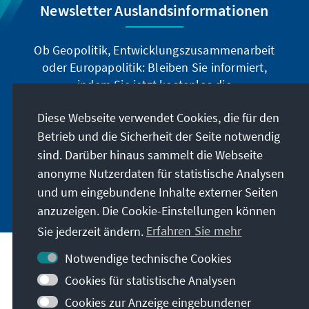
Newsletter Auslandsinformationen
Ob Geopolitik, Entwicklungszusammenarbeit
oder Europapolitik: Bleiben Sie informiert,
indem Sie jetzt kostenlos die
Auslandsinformationen abonnieren: Sie können
Diese Webseite verwendet Cookies, die für den
die Ai digital über den deutschsprachigen
Newsletter, oder als Printprodukt in deutscher
Betrieb und die Sicherheit der Seite notwendig
und englischer Sprache beziehen.
sind. Darüber hinaus sammelt die Webseite
anonyme Nutzerdaten für statistische Analysen
Jetzt abonnieren
und um eingebundene Inhalte externer Seiten
anzuzeigen. Die Cookie-Einstellungen können
Sie jederzeit ändern.
Erfahren Sie mehr
Notwendige technische Cookies
Cookies für statistische Analysen
Besuchen Sie auch
Cookies zur Anzeige eingebundener