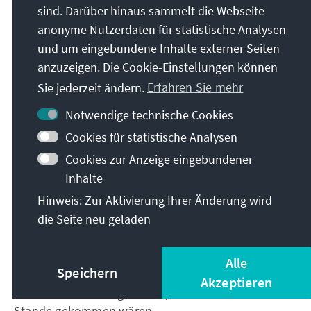
sehr viel stärkere Konzentration auf den Ausbau der
sind. Darüber hinaus sammelt die Webseite
wirtschaftlichen Zusammenarbeit und die Schaffung
anonyme Nutzerdaten für statistische Analysen
zukunftsträchtig er Arbeitsplätz e ist mit Abstand die
und um eingebundene Inhalte externer Seiten
wirksamste und nachhaltigste Möglichkeit der
anzuzeigen. Die Cookie-Einstellungen können
Bekämpfung der Ursachen von Flucht und
Sie jederzeit ändern.
Erfahren Sie mehr
Migration.
Notwendige technische Cookies
Fazit
Cookies für statistische Analysen
Cookies zur Anzeige eingebundener
Die scheidende Bundeskanzlerin Angela Merkel hat
Inhalte
Afrika im deutschen und europäischen Verständnis
Hinweis: Zur Aktivierung Ihrer Änderung wird
sehr viel präsenter gemacht. Sie hat aus der
die Seite neu geladen
Überzeugung gehandelt, dass es in Afrika mehr
Chancen als Risiken gibt. Sie hat nicht nur
verstanden, dass noch sehr viel zu tun ist, sondern
Alle
Speichern
auch auf nationaler, europäischer und globaler
Akzeptieren
Ebene Initiativen gestartet, die ohne sie nie zu
Stande gekommen wären.