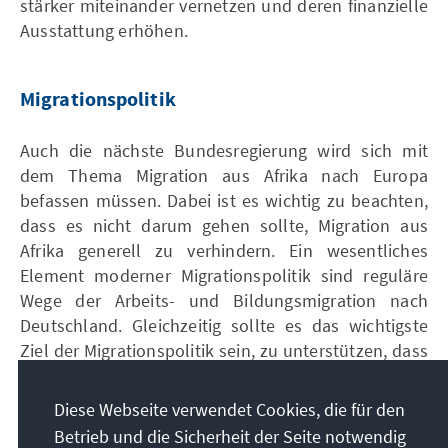
stärker miteinander vernetzen und deren finanzielle
Ausstattung erhöhen.
Migrationspolitik
Auch die nächste Bundesregierung wird sich mit
dem Thema Migration aus Afrika nach Europa
befassen müssen. Dabei ist es wichti g zu beachten,
dass es nicht darum gehen sollte, Migration aus
Afrika generell zu verhindern. Ein wesentliches
Element moderner Migrationspolitik sind reguläre
Wege der Arbeits- und Bildungsmigration nach
Deutschland. Gleichzeitig sollte es das wichtigste
Ziel der Migrationspolitik sein, zu unterstützen, dass
junge Afrikanerinnen und Afrikaner gute berufliche
und wirtschaftliche Perspektiven in ihren
Diese Webseite verwendet Cookies, die für den
Heimatländern und auf dem Kontinent haben. Eine
Betrieb und die Sicherheit der Seite notwendig