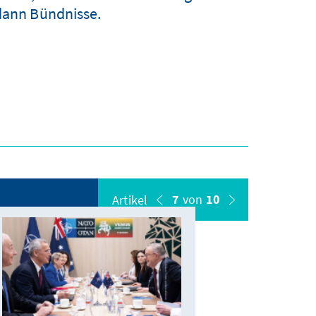
 dann Bündnisse.
7
von
10
Artikel