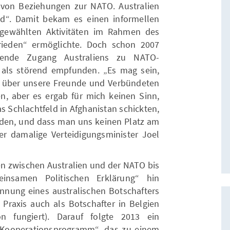
von Beziehungen zur NATO. Australien
d“. Damit bekam es einen informellen
sgewählten Aktivitäten im Rahmen des
rieden“ ermöglichte. Doch schon 2007
ende Zugang Australiens zu NATO-
ls störend empfunden. „Es mag sein,
t über unsere Freunde und Verbündeten
en, aber es ergab für mich keinen Sinn,
s Schlachtfeld in Afghanistan schickten,
den, und dass man uns keinen Platz am
er damalige Verteidigungsminister Joel
en zwischen Australien und der NATO bis
insamen Politischen Erklärung“ hin
ennung eines australischen Botschafters
 Praxis auch als Botschafter in Belgien
 fungiert). Darauf folgte 2013 ein
d Kooperationsprogramm“, das zu einem