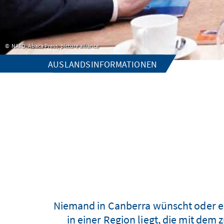
NATO, Abaca Press, picture alliance
AUSLANDSINFORMATIONEN
Niemand in Canberra wünscht oder erw
in einer Region liegt, die mit de