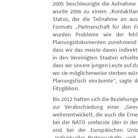
2005 beschleunigte die Aufnahme 
wurde 2006 zu einem „Kontaktlan
Status, der die Teilnahme an au
Formats „Partnerschaft für den F
wurden Probleme wie der fehl
Planungsdokumenten zunehmend a
dass wir das meiste davon indirek
in den Vereinigten Staaten erhielt
dass wir unsere jungen Leute auf da
wo sie möglicherweise sterben wür
Planungstisch einräumte“, sagte d
Fitzgibbon.
Bis 2012 hatten sich die Beziehung
zur Verabschiedung einer „Geme
weiterentwickelt, die auch die Ern
bei der NATO umfasste (der in der
und bei der Europäischen Union
„Individuelles Partnerschafts- un