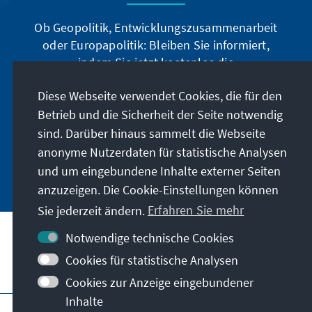
Ob Geopolitik, Entwicklungszusammenarbeit
oder Europapolitik: Bleiben Sie informiert,
indem Sie jetzt kostenlos die
Auslandsinformationen abonnieren: Sie können
Diese Webseite verwendet Cookies, die für den
die Ai digital über den deutschsprachigen
Betrieb und die Sicherheit der Seite notwendig
Newsletter, oder als Printprodukt in deutscher
und englischer Sprache beziehen.
sind. Darüber hinaus sammelt die Webseite
anonyme Nutzerdaten für statistische Analysen
Jetzt abonnieren
und um eingebundene Inhalte externer Seiten
anzuzeigen. Die Cookie-Einstellungen können
Sie jederzeit ändern.
Erfahren Sie mehr
Notwendige technische Cookies
Cookies für statistische Analysen
Besuchen Sie auch
Cookies zur Anzeige eingebundener
Inhalte
Impressum
Datenschutz