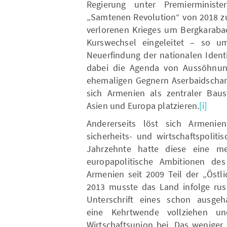
Regierung unter Premierminist
„Samtenen Revolution“ von 2018 zun
verlorenen Krieges um Bergkarabac
Kurswechsel eingeleitet – so u
Neuerfindung der nationalen Identi
dabei die Agenda von Aussöhnun
ehemaligen Gegnern Aserbaidschan 
sich Armenien als zentraler Baus
Asien und Europa platzieren.
[i]
Andererseits löst sich Armenien
sicherheits- und wirtschaftspolit
Jahrzehnte hatte diese eine me
europapolitische Ambitionen des
Armenien seit 2009 Teil der „Östl
2013 musste das Land infolge rus
Unterschrift eines schon ausge
eine Kehrtwende vollziehen un
Wirtschaftsunion bei. Das wenige