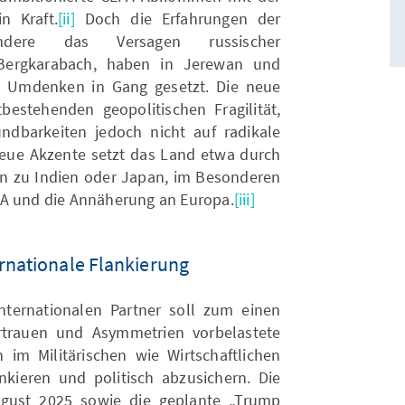
n Kraft.
[ii]
Doch die Erfahrungen der
ondere das Versagen russischer
 Bergkarabach, haben in Jerewan und
n Umdenken in Gang gesetzt. Die neue
tbestehenden geopolitischen Fragilität,
dbarkeiten jedoch nicht auf radikale
 Neue Akzente setzt das Land etwa durch
en zu Indien oder Japan, im Besonderen
SA und die Annäherung an Europa.
[iii]
rnationale Flankierung
nternationalen Partner soll zum einen
rtrauen und Asymmetrien vorbelastete
im Militärischen wie Wirtschaftlichen
kieren und politisch abzusichern. Die
ust 2025 sowie die geplante „Trump