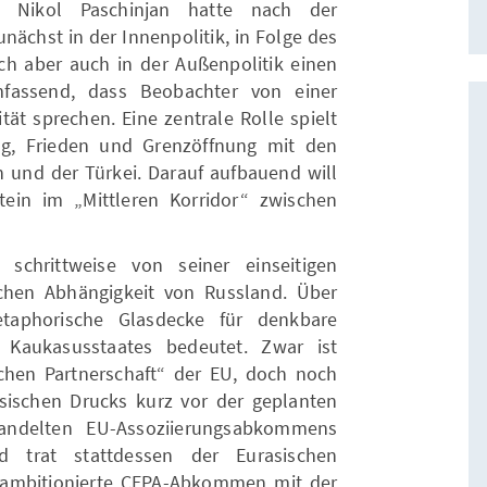
er Nikol Paschinjan hatte nach der
ächst in der Innenpolitik, in Folge des
h aber auch in der Außenpolitik einen
mfassend, dass Beobachter von einer
tät sprechen. Eine zentrale Rolle spielt
g, Frieden und Grenzöffnung mit den
und der Türkei. Darauf aufbauend will
tein im „Mittleren Korridor“ zwischen
 schrittweise von seiner einseitigen
ischen Abhängigkeit von Russland. Über
taphorische Glasdecke für denkbare
 Kaukasusstaates bedeutet. Zwar ist
ichen Partnerschaft“ der EU, doch noch
sischen Drucks kurz vor der geplanten
handelten EU-Assoziierungsabkommens
d trat stattdessen der Eurasischen
r ambitionierte CEPA-Abkommen mit der