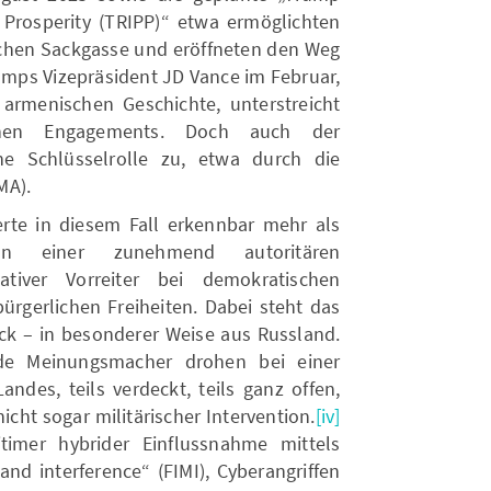
 Prosperity (TRIPP)“ etwa ermöglichten
chen Sackgasse und eröffneten den Weg
umps Vizepräsident JD Vance im Februar,
armenischen Geschichte, unterstreicht
schen Engagements. Doch auch der
e Schlüsselrolle zu, etwa durch die
MA).
te in diesem Fall erkennbar mehr als
 In einer zunehmend autoritären
ativer Vorreiter bei demokratischen
rgerlichen Freiheiten. Dabei steht das
ck – in besonderer Weise aus Russland.
e Meinungsmacher drohen bei einer
ndes, teils verdeckt, teils ganz offen,
icht sogar militärischer Intervention.
[iv]
itimer hybrider Einflussnahme mittels
and interference“ (FIMI), Cyberangriffen