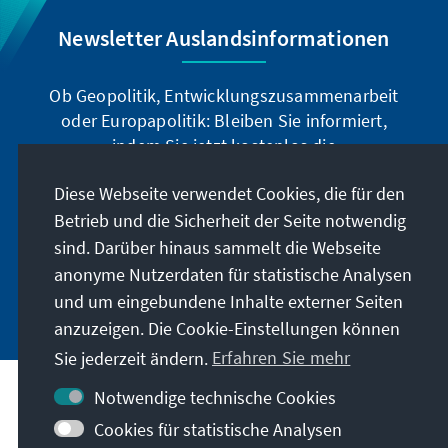
Newsletter Auslandsinformationen
Ob Geopolitik, Entwicklungszusammenarbeit
oder Europapolitik: Bleiben Sie informiert,
indem Sie jetzt kostenlos die
Auslandsinformationen abonnieren: Sie können
Diese Webseite verwendet Cookies, die für den
die Ai digital über den deutschsprachigen
Newsletter, oder als Printprodukt in deutscher
Betrieb und die Sicherheit der Seite notwendig
und englischer Sprache beziehen.
sind. Darüber hinaus sammelt die Webseite
anonyme Nutzerdaten für statistische Analysen
Jetzt abonnieren
und um eingebundene Inhalte externer Seiten
anzuzeigen. Die Cookie-Einstellungen können
Sie jederzeit ändern.
Erfahren Sie mehr
Notwendige technische Cookies
Cookies für statistische Analysen
Besuchen Sie auch