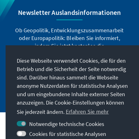
Newsletter Auslandsinformationen
Ob Geopolitik, Entwicklungszusammenarbeit
oder Europapolitik: Bleiben Sie informiert,
indem Sie jetzt kostenlos die
Auslandsinformationen abonnieren: Sie können
Diese Webseite verwendet Cookies, die für den
die Ai digital über den deutschsprachigen
Betrieb und die Sicherheit der Seite notwendig
Newsletter, oder als Printprodukt in deutscher
und englischer Sprache beziehen.
sind. Darüber hinaus sammelt die Webseite
anonyme Nutzerdaten für statistische Analysen
Jetzt abonnieren
und um eingebundene Inhalte externer Seiten
anzuzeigen. Die Cookie-Einstellungen können
Sie jederzeit ändern.
Erfahren Sie mehr
Notwendige technische Cookies
Cookies für statistische Analysen
Besuchen Sie auch