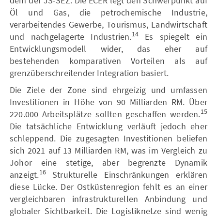
dem der JS-SEZ. Die ECER legt den Schwerpunkt auf
Öl und Gas, die petrochemische Industrie,
verarbeitendes Gewerbe, Tourismus, Landwirtschaft
14
und nachgelagerte Industrien.
Es spiegelt ein
Entwicklungsmodell wider, das eher auf
bestehenden komparativen Vorteilen als auf
grenzüberschreitender Integration basiert.
Die Ziele der Zone sind ehrgeizig und umfassen
Investitionen in Höhe von 90 Milliarden RM. Über
15
220.000 Arbeitsplätze sollten geschaffen werden.
Die tatsächliche Entwicklung verläuft jedoch eher
schleppend. Die zugesagten Investitionen beliefen
sich 2021 auf 13 Milliarden RM, was im Vergleich zu
Johor eine stetige, aber begrenzte Dynamik
16
anzeigt.
Strukturelle Einschränkungen erklären
diese Lücke. Der Ostküstenregion fehlt es an einer
vergleichbaren infrastrukturellen Anbindung und
globaler Sichtbarkeit. Die Logistiknetze sind wenig