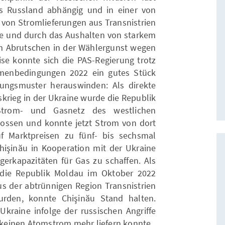
us Russland abhängig und in einer von
on Stromlieferungen aus Transnistrien
tte und durch das Aushalten von starkem
m Abrutschen in der Wählergunst wegen
ise konnte sich die PAS-Regierung trotz
hmenbedingungen 2022 ein gutes Stück
ungsmuster herauswinden: Als direkte
skrieg in der Ukraine wurde die Republik
trom- und Gasnetz des westlichen
ssen und konnte jetzt Strom von dort
uf Marktpreisen zu fünf- bis sechsmal
işinău in Kooperation mit der Ukraine
erkapazitäten für Gas zu schaffen. Als
 die Republik Moldau im Oktober 2022
us der abtrünnigen Region Transnistrien
rden, konnte Chişinău Stand halten.
 Ukraine infolge der russischen Angriffe
r keinen Atomstrom mehr liefern konnte.