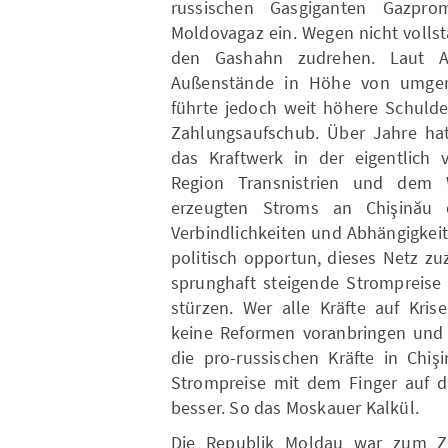
russischen Gasgiganten Gazpro
Moldovagaz ein. Wegen nicht volls
den Gashahn zudrehen. Laut 
Außenstände in Höhe von umgere
führte jedoch weit höhere Schulde
Zahlungsaufschub. Über Jahre hat
das Kraftwerk in der eigentlich
Region Transnistrien und dem 
erzeugten Stroms an Chişinău
Verbindlichkeiten und Abhängigkei
politisch opportun, dieses Netz z
sprunghaft steigende Strompreise 
stürzen. Wer alle Kräfte auf Kr
keine Reformen voranbringen und 
die pro-russischen Kräfte in Chi
Strompreise mit dem Finger auf d
besser. So das Moskauer Kalkül.
Die Republik Moldau war zum Zei