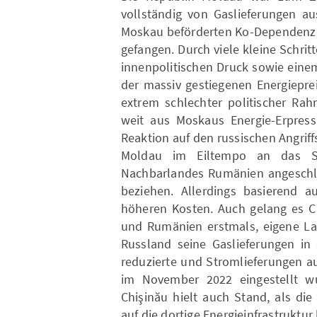
vollständig von Gaslieferungen a
Moskau beförderten Ko-Dependenz v
gefangen. Durch viele kleine Schri
innenpolitischen Druck sowie eine
der massiv gestiegenen Energiepre
extrem schlechter politischer Ra
weit aus Moskaus Energie-Erpress
Reaktion auf den russischen Angriff
Moldau im Eiltempo an das S
Nachbarlandes Rumänien angeschlo
beziehen. Allerdings basierend a
höheren Kosten. Auch gelang es Ch
und Rumänien erstmals, eigene Lag
Russland seine Gaslieferungen in
reduzierte und Stromlieferungen a
im November 2022 eingestellt wu
Chişinău hielt auch Stand, als die
auf die dortige Energieinfrastruktu