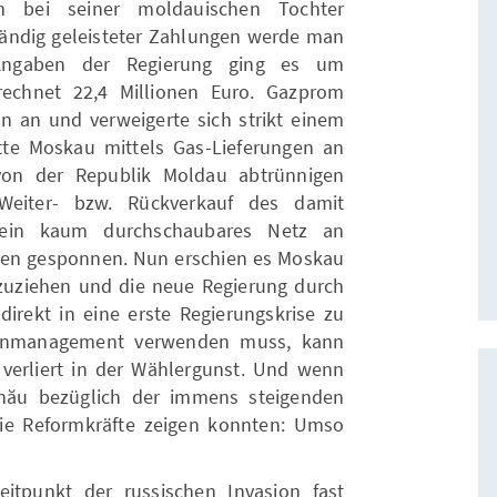
m bei seiner moldauischen Tochter
tändig geleisteter Zahlungen werde man
Angaben der Regierung ging es um
chnet 22,4 Millionen Euro. Gazprom
n an und verweigerte sich strikt einem
te Moskau mittels Gas-Lieferungen an
 von der Republik Moldau abtrünnigen
Weiter- bzw. Rückverkauf des damit
 ein kaum durchschaubares Netz an
ten gesponnen. Nun erschien es Moskau
uzuziehen und die neue Regierung durch
direkt in eine erste Regierungskrise zu
isenmanagement verwenden muss, kann
verliert in der Wählergunst. Und wenn
şinău bezüglich der immens steigenden
ie Reformkräfte zeigen konnten: Umso
tpunkt der russischen Invasion fast