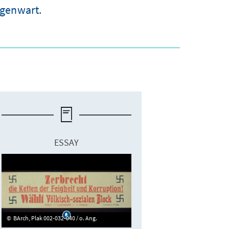
egenwart.
ESSAY
BArch, Plak 002-032-040 / o. Ang.