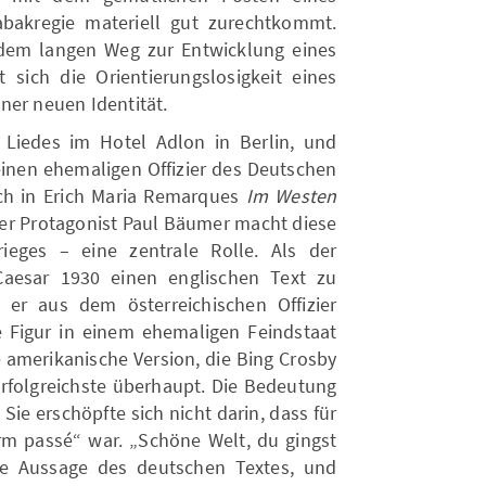
abakregie materiell gut zurechtkommt.
 dem langen Weg zur Entwicklung eines
lt sich die Orientierungslosigkeit eines
ner neuen Identität.
Liedes im Hotel Adlon in Berlin, und
 einen ehemaligen Offizier des Deutschen
ch in Erich Maria Remarques
Im Westen
der Protagonist Paul Bäumer macht diese
eges – eine zentrale Rolle. Als der
Caesar 1930 einen englischen Text zu
 er aus dem österreichischen Offizier
he Figur in einem ehemaligen Feindstaat
 amerikanische Version, die Bing Crosby
rfolgreichste überhaupt. Die Bedeutung
 Sie erschöpfte sich nicht darin, dass für
rm passé“ war. „Schöne Welt, du gingst
ale Aussage des deutschen Textes, und