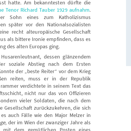
st hatte. Am bekanntesten dürfte die
che Tenor Richard Tauber 1929 aufnahm
.
er Sohn eines zum Katholizismus
en später vor den Nationalsozialisten
eine recht alteuropäische Gesellschaft
 als bittere Ironie empfinden, dass es
ng des alten Europas ging.
. Husarenleutnant, dessen glänzendem
er soziale Abstieg nach dem Ersten
Konnte der „beste Reiter“ vor dem Krieg
ßen reiten, muss er in der Republik
 Brammer verdichtete in seinem Text das
tsschicht, nicht nur das von Offizieren
sondern vieler Soldaten, die nach dem
ne Gesellschaft zurückzukehren, die sich
b es auch Fälle wie den Major Melzer in
ege
, der im Wien der zwanziger Jahre als
nd mit dem gemütlichen Posten eines