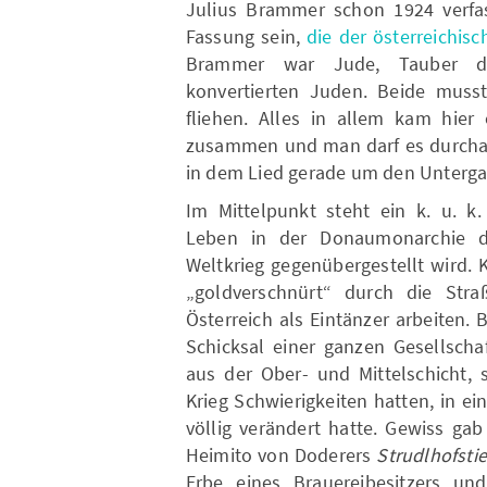
Julius Brammer schon 1924 verfas
Fassung sein,
die der österreichis
Brammer war Jude, Tauber d
konvertierten Juden. Beide musst
fliehen. Alles in allem kam hier 
zusammen und man darf es durchaus
in dem Lied gerade um den Unterga
Im Mittelpunkt steht ein k. u. k
Leben in der Donaumonarchie d
Weltkrieg gegenübergestellt wird. 
„goldverschnürt“ durch die Stra
Österreich als Eintänzer arbeiten.
Schicksal einer ganzen Gesellschaf
aus der Ober- und Mittelschicht, 
Krieg Schwierigkeiten hatten, in ei
völlig verändert hatte. Gewiss ga
Heimito von Doderers
Strudlhofsti
Erbe eines Brauereibesitzers u