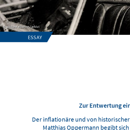
picture alliance / arkivi
ESSAY
Zur Entwertung ein
Der inflationäre und von historische
Matthias Oppermann begibt sich 