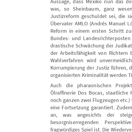
Aussage, dass Mexiko nun das dem
was, so Sheinbaum, ganz wesent
Justizreform geschuldet sei, die 
Übervater AMLO (Andrés Manuel Lóp
Reform in einem ersten Schritt z
Bundes- und Landesrichterposten 
drastische Schwächung der Judikat
der Arbeitsfähigkeit von Richtern
Wahlverfahren wird unvermeidlich
Korrumpierung der Justiz führen,
organisierten Kriminalität werden T
Auch die pharaonischen Projekt
Ölraffinerie Dos Bocas, staatlich
noch ganzen zwei Flugzeugen etc.) 
eine Fortsetzung garantiert. Zude
an, was angesichts der steig
besorgniserregenden Perspekti
fragwürdiges Spiel ist. Die Wieder