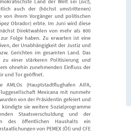
okratischste Land der Welt sei (
sic!
),
lich auch der (höchst umstrittenen)
sie von ihrem Vorgänger und politischen
ez Obrador) erbte. Im Juni wird diese
unächst Direktwahlen von mehr als 800
zur Folge haben. Zu erwarten ist eine
iven, der Unabhängigkeit der Justiz und
 bzw. Gerichten im gesamten Land. Das
 zu einer stärkeren Politisierung und
 dem ohnehin zunehmenden Einfluss der
ür und Tor geöffnet.
e AMLOs (Hauptstadtflughafen AIFA,
e Fluggesellschaft Mexicana mit nunmehr
wurden von der Präsidentin gefeiert und
m kündigte sie weitere Sozialprogramme
enden Staatsverschuldung und der
ven des öffentlichen Haushalts ein
verstaatlichungen von PEMEX (Öl) und CFE