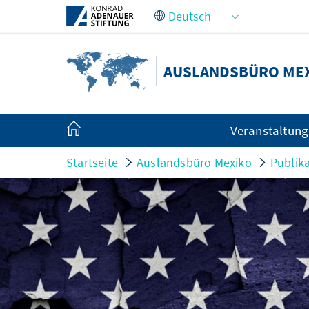
Zum Hauptinhalt springen
AUSLANDSBÜRO ME
Veranstaltun
Startseite
Auslandsbüro Mexiko
Publik