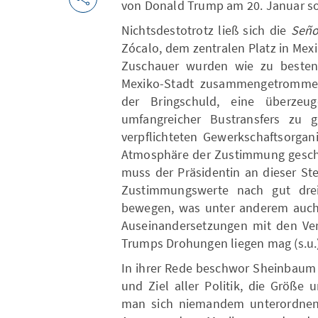
von Donald Trump am 20. Januar so 
Nichtsdestotrotz ließ sich die
Seño
Zócalo, dem zentralen Platz in Mexi
Zuschauer wurden wie zu besten 
Mexiko-Stadt zusammengetrommel
der Bringschuld, eine überzeu
umfangreicher Bustransfers zu 
verpflichteten Gewerkschaftsorgani
Atmosphäre der Zustimmung geschaf
muss der Präsidentin an dieser St
Zustimmungswerte nach gut dr
bewegen, was unter anderem auch
Auseinandersetzungen mit den Ver
Trumps Drohungen liegen mag (s.u.)
In ihrer Rede beschwor Sheinbaum 
und Ziel aller Politik, die Größe
man sich niemandem unterordnen w