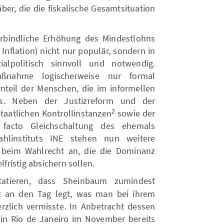
äber, die die fiskalische Gesamtsituation
erbindliche Erhöhung des Mindestlohns
Inflation) nicht nur populär, sondern in
alpolitisch sinnvoll und notwendig.
ßnahme logischerweise nur formal
Anteil der Menschen, die im informellen
us. Neben der Justizreform und der
2
taatlichen Kontrollinstanzen
sowie der
 facto Gleichschaltung des ehemals
hlinstituts INE stehen nun weitere
 beim Wahlrecht an, die die Dominanz
ristig absichern sollen.
tieren, dass Sheinbaum zumindest
z an den Tag legt, was man bei ihrem
zlich vermisste. In Anbetracht dessen
in Rio de Janeiro im November bereits