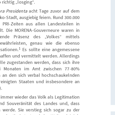
richtig „losging“.
ra Presidenta
acht Tage zuvor auf dem
ko-Stadt, ausgiebig feiern. Rund 300.000
PRI-Zeiten aus allen Landesteilen in
t. Die MORENA-Gouverneure waren in
gende Präsenz des „Volkes“ mittels
gewährleisten, genau wie die ebenso
1
sationen.
Es sollte eine angemessene
fen und vermittelt werden. Allerdings
elle zugestanden werden, dass sich ihre
ei Monaten im Amt zwischen 77-80%
 an den sich verbal hochschaukelnden
einigten Staaten und insbesondere an
.
immer wieder das Volk als Legitimation
 und Souveränität des Landes und, dass
erde. Sie verstieg sich sogar zu der