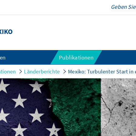
XIKO
gen
Publikationen
ationen
Länderberichte
Mexiko: Turbulenter Start in