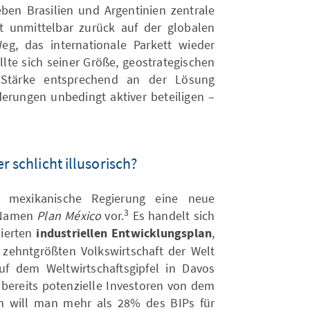
eben Brasilien und Argentinien zentrale
t unmittelbar zurück auf der globalen
g, das internationale Parkett wieder
llte sich seiner Größe, geostrategischen
 Stärke entsprechend an der Lösung
derungen unbedingt aktiver beteiligen –
r schlicht illusorisch?
e mexikanische Regierung eine neue
3
m Namen
Plan México
vor.
Es handelt sich
nierten
industriellen Entwicklungsplan
,
zehntgrößten Volkswirtschaft der Welt
uf dem Weltwirtschaftsgipfel in Davos
 bereits potenzielle Investoren von dem
m will man mehr als 28% des BIPs für