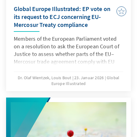
Global Europe Illustrated: EP vote on
its request to ECJ concerning EU-
Mercosur Treaty compliance
Members of the European Parliament voted
on a resolution to ask the European Court of
Justice to assess whether parts of the EU–
Mercosur trade agreement comply with EU
treaties. The narrowly approved resolution
refers the deal for a legal review, suspending
Dr. Olaf Wientzek, Louis Bout
23. Januar 2026
Global
Europe Illustrated
the ratification process until the court delivers
its opinion.