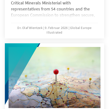
Critical Minerals Ministerial with
representatives from 54 countries and the
European Commission to strengthen secure,
diversified, and resilient global supply chains
for critical raw materials. The meeting
Dr. Olaf Wientzek
9. Februar 2026
Global Europe
Illustrated
resulted in several bilateral agreements, new
U.S. financing opportunities for strategic
minerals projects, and the launch of the
Forum on Resource Geostrategic Engagement
(FORGE).