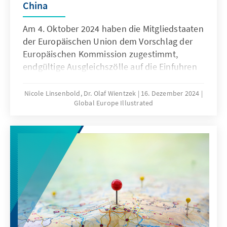
China
Am 4. Oktober 2024 haben die Mitgliedstaaten
der Europäischen Union dem Vorschlag der
Europäischen Kommission zugestimmt,
endgültige Ausgleichszölle auf die Einfuhren
von batteriebetriebenen Elektrofahrzeugen
(BEVs) aus China einzuführen. Von den 27
Nicole Linsenbold, Dr. Olaf Wientzek
16. Dezember 2024
Global Europe Illustrated
Mitgliedstaaten sprachen sich nur fünf
Mitgliedstaaten, darunter Deutschland, gegen
die Zölle aus, während 12 andere sich der
Stimme enthielten.