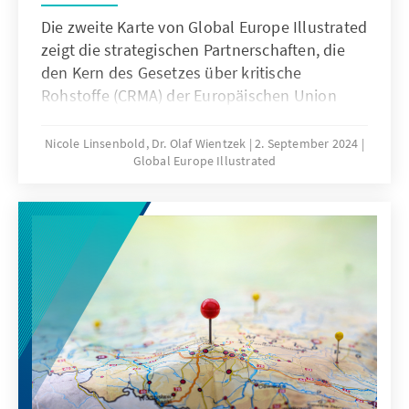
Die zweite Karte von Global Europe Illustrated
zeigt die strategischen Partnerschaften, die
den Kern des Gesetzes über kritische
Rohstoffe (CRMA) der Europäischen Union
bilden. Der CRMA zielt darauf ab, die
Versorgung der EU mit wichtigen Rohstoffen
Nicole Linsenbold, Dr. Olaf Wientzek
2. September 2024
Global Europe Illustrated
zu sichern.