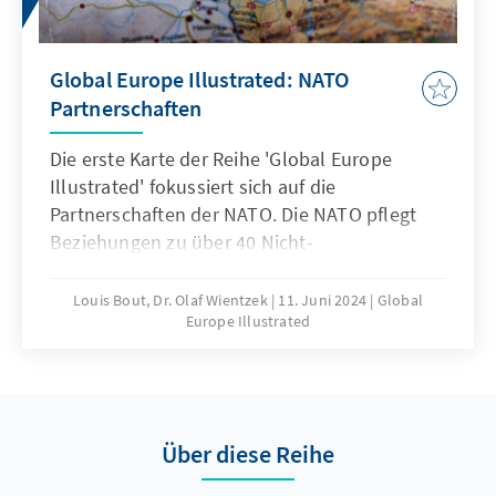
Global Europe Illustrated: NATO
Partnerschaften
Die erste Karte der Reihe 'Global Europe
Illustrated' fokussiert sich auf die
Partnerschaften der NATO. Die NATO pflegt
Beziehungen zu über 40 Nicht-
Mitgliedsländern und internationalen
Organisationen, die als NATO-Partner bekannt
Louis Bout, Dr. Olaf Wientzek
11. Juni 2024
Global
Europe Illustrated
sind. Durch verschiedene Rahmenwerke,
darunter die Partnerschaft für den Frieden,
den Mittelmeerdialog und die Istanbuler
Kooperationsinitiative, arbeitet die NATO mit
Partnern an politischen und
Über diese Reihe
sicherheitsbezogenen Themen zusammen.