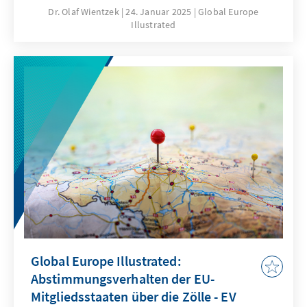
for, 201 against, and 12 abstentions. In
Dr. Olaf Wientzek
24. Januar 2025
Global Europe
Illustrated
January, the resolution calling for expanded
sanctions passed with 374 votes for, 53
against, and 163 abstentions. Abstentions
rose in January, and the S&D shifted from
opposing in September to supporting the
resolution, while the far-right group increased
abstentions.
Global Europe Illustrated:
Abstimmungsverhalten der EU-
Mitgliedsstaaten über die Zölle - EV