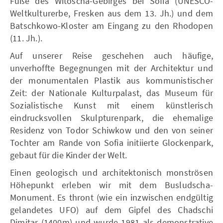
Fuße des Witoscha-Gebirges bei Sofia (UNESCO-
Weltkulturerbe, Fresken aus dem 13. Jh.) und dem
Batschkowo-Kloster am Eingang zu den Rhodopen
(11. Jh.).
Auf unserer Reise geschehen auch häufige,
unverhoffte Begegnungen mit der Architektur und
der monumentalen Plastik aus kommunistischer
Zeit: der Nationale Kulturpalast, das Museum für
Sozialistische Kunst mit einem künstlerisch
eindrucksvollen Skulpturenpark, die ehemalige
Residenz von Todor Schiwkow und den von seiner
Tochter am Rande von Sofia initiierte Glockenpark,
gebaut für die Kinder der Welt.
Einen geologisch und architektonisch monströsen
Höhepunkt erleben wir mit dem Busludscha-
Monument. Es thront (wie ein inzwischen endgültig
gelandetes UFO) auf dem Gipfel des Chadschi
Dimitar (1400m) und wurde 1981 als demonstrative