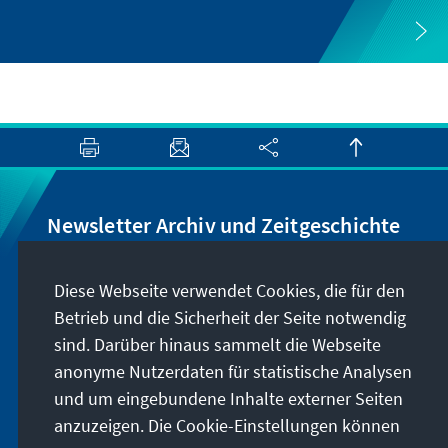
Newsletter Archiv und Zeitgeschichte
Wir informieren Sie über Neuigkeiten rund um
Diese Webseite verwendet Cookies, die für den
unser Archiv, geben Hinweise zu unseren
Betrieb und die Sicherheit der Seite notwendig
zeithistorisch-politischen Veranstaltungen und
sind. Darüber hinaus sammelt die Webseite
machen Sie auf neu erschienene Publikationen
anonyme Nutzerdaten für statistische Analysen
und Formate aufmerksam. Der Newsletter
und um eingebundene Inhalte externer Seiten
erscheint vier- bis fünfmal im Jahr.
anzuzeigen. Die Cookie-Einstellungen können