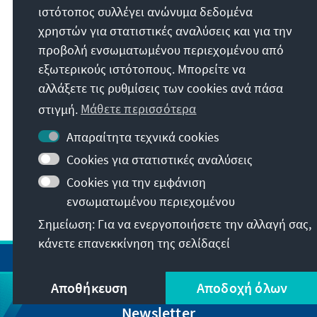
Άλλα θέματα
ιστότοπος συλλέγει ανώνυμα δεδομένα
χρηστών για στατιστικές αναλύσεις και για την
προβολή ενσωματωμένου περιεχομένου από
WISSENSCHAFT, FORSCHUNG UND
εξωτερικούς ιστότοπους. Μπορείτε να
TECHNOLOGIE
αλλάξετε τις ρυθμίσεις των cookies ανά πάσα
στιγμή.
Μάθετε περισσότερα
KÜNSTLICHE INTELLIGENZ
Απαραίτητα τεχνικά cookies
DATENPOLITIK
Cookies για στατιστικές αναλύσεις
Cookies για την εμφάνιση
WACHSTUM BRAUCHT INNOVATION
ενσωματωμένου περιεχομένου
Σημείωση: Για να ενεργοποιήσετε την αλλαγή σας,
κάνετε επανεκκίνηση της σελίδαςεί
Αποθήκευση
Αποδοχή όλων
Newsletter