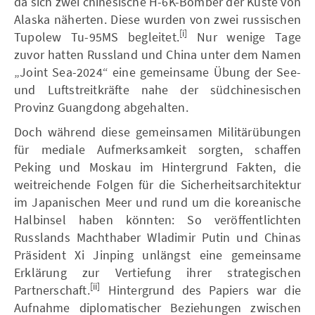
da sich zwei chinesische H-6K-Bomber der Küste von
Alaska näherten. Diese wurden von zwei russischen
[i]
Tupolew Tu-95MS begleitet.
Nur wenige Tage
zuvor hatten Russland und China unter dem Namen
„Joint Sea-2024“ eine gemeinsame Übung der See-
und Luftstreitkräfte nahe der südchinesischen
Provinz Guangdong abgehalten.
Doch während diese gemeinsamen Militärübungen
für mediale Aufmerksamkeit sorgten, schaffen
Peking und Moskau im Hintergrund Fakten, die
weitreichende Folgen für die Sicherheitsarchitektur
im Japanischen Meer und rund um die koreanische
Halbinsel haben könnten: So veröffentlichten
Russlands Machthaber Wladimir Putin und Chinas
Präsident Xi Jinping unlängst eine gemeinsame
Erklärung zur Vertiefung ihrer strategischen
[ii]
Partnerschaft.
Hintergrund des Papiers war die
Aufnahme diplomatischer Beziehungen zwischen