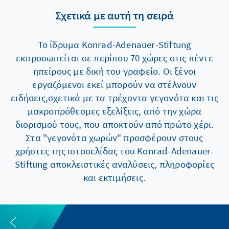
Σχετικά με αυτή τη σειρά
Το ίδρυμα Konrad-Adenauer-Stiftung
εκπροσωπείται σε περίπου 70 χώρες στις πέντε
ηπείρους με δική του γραφείο. Οι ξένοι
εργαζόμενοι εκεί μπορούν να στέλνουν
ειδήσεις,σχετικά με τα τρέχοντα γεγονότα και τις
μακροπρόθεσμες εξελίξεις, από την χώρα
διορισμού τους, που αποκτούν από πρώτο χέρι.
Στα "γεγονότα χωρών" προσφέρουν στους
χρήστες της ιστοσελίδας του Konrad-Adenauer-
Stiftung αποκλειστικές αναλύσεις, πληροφορίες
και εκτιμήσεις.