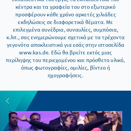
κέντρα και τα γραφεία του στο εξωτερικό
προσφέρουν κάθε χρόνο αρκετές χιλιάδες
εκδηλώσεις σε διαφορετικά θέματα. Με
επιλεγμένα συνέδρια, συναυλίες, συμπόσια,
κ.λπ., σας ενημερώνουμε σχετικά με τα τρέχοντα
γεγονότα αποκλειστικά για εσάς στην ιστοσελίδα
www.kas.de. Εδώ θα βρείτε εκτός μιας
περίληψης του περιεχομένου και πρόσθετο υλικό,
όπως φωτογραφίες, ομιλίες, βίντεο ή
ηχογραφήσεις.