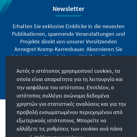
Newsletter
Erhalten Sie exklusive Einblicke in die neuesten
Publikationen, spannende Veranstaltungen und
Projekte direkt von unserer Vorsitzenden
Annegret Kramp-Karrenbauer. Abonnieren Sie
jetzt unseren Newsletter und bleiben Sie immer
auf dem Laufenden.
Αυτός ο ιστότοπος χρησιμοποιεί cookies, τα
οποία είναι απαραίτητα για τη λειτουργία και
Jetzt abonnieren
την ασφάλεια του ιστότοπου. Επιπλέον, ο
ιστότοπος συλλέγει ανώνυμα δεδομένα
χρηστών για στατιστικές αναλύσεις και για την
προβολή ενσωματωμένου περιεχομένου από
Την παραγγελία μας
εξωτερικούς ιστότοπους. Μπορείτε να
αλλάξετε τις ρυθμίσεις των cookies ανά πάσα
Επικοινωνία