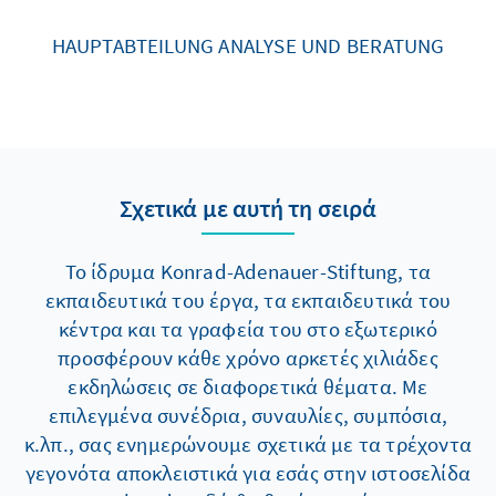
HAUPTABTEILUNG ANALYSE UND BERATUNG
Σχετικά με αυτή τη σειρά
Το ίδρυμα Konrad-Adenauer-Stiftung, τα
εκπαιδευτικά του έργα, τα εκπαιδευτικά του
κέντρα και τα γραφεία του στο εξωτερικό
προσφέρουν κάθε χρόνο αρκετές χιλιάδες
εκδηλώσεις σε διαφορετικά θέματα. Με
επιλεγμένα συνέδρια, συναυλίες, συμπόσια,
κ.λπ., σας ενημερώνουμε σχετικά με τα τρέχοντα
γεγονότα αποκλειστικά για εσάς στην ιστοσελίδα