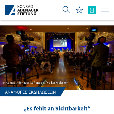
Skip to Main Content
Konrad-Adenauer-Stiftung e.V. / Volker Hielscher
ΑΝΑΦΟΡΈΣ ΕΚΔΗΛΏΣΕΩΝ
„Es fehlt an Sichtbarkeit“