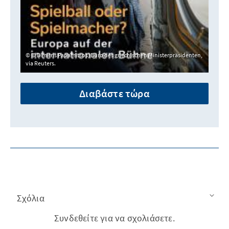
© Dimitris Papamitsos, Büro des griechischen Ministerpräsidenten,
via Reuters.
Διαβάστε τώρα
Σχόλια
Συνδεθείτε για να σχολιάσετε.