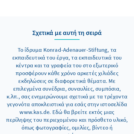
Σχετικά με αυτή τη σειρά
Το ίδρυμα Konrad-Adenauer-Stiftung, τα
εκπαιδευτικά του έργα, τα εκπαιδευτικά του
κέντρα και τα γραφεία του στο εξωτερικό
προσφέρουν κάθε χρόνο αρκετές χιλιάδες
εκδηλώσεις σε διαφορετικά θέματα. Με
επιλεγμένα συνέδρια, συναυλίες, συμπόσια,
κ.λπ., σας ενημερώνουμε σχετικά με τα τρέχοντα
γεγονότα αποκλειστικά για εσάς στην ιστοσελίδα
www.kas.de. Εδώ θα βρείτε εκτός μιας
περίληψης του περιεχομένου και πρόσθετο υλικό,
όπως φωτογραφίες, ομιλίες, βίντεο ή