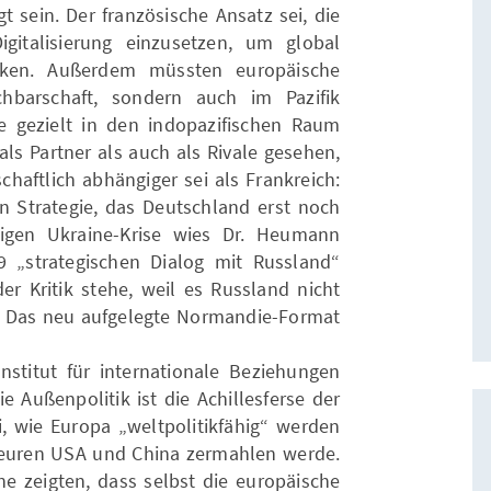
gt sein. Der französische Ansatz sei, die
italisierung einzusetzen, um global
nken. Außerdem müssten europäische
hbarschaft, sondern auch im Pazifik
e gezielt in den indopazifischen Raum
ls Partner als auch als Rivale gesehen,
haftlich abhängiger sei als Frankreich:
on Strategie, das Deutschland erst noch
igen Ukraine-Krise wies Dr. Heumann
9 „strategischen Dialog mit Russland“
er Kritik stehe, weil es Russland nicht
. Das neu aufgelegte Normandie-Format
stitut für internationale Beziehungen
Die Außenpolitik ist die Achillesferse der
i, wie Europa „weltpolitikfähig“ werden
euren USA und China zermahlen werde.
ne zeigten, dass selbst die europäische