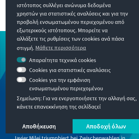
ιστότοπος συλλέγει ανώνυμα δεδομένα
Berlin Deutschland
χρηστών για στατιστικές αναλύσεις και για την
προβολή ενσωματωμένου περιεχομένου από
εξωτερικούς ιστότοπους. Μπορείτε να
αλλάξετε τις ρυθμίσεις των cookies ανά πάσα
στιγμή.
Μάθετε περισσότερα
Απαραίτητα τεχνικά cookies
Cookies για στατιστικές αναλύσεις
Cookies για την εμφάνιση
ενσωματωμένου περιεχομένου
Σημείωση: Για να ενεργοποιήσετε την αλλαγή σας,
κάνετε επανεκκίνηση της σελίδαςεί
Αποθήκευση
Αποδοχή όλων
Javier Milei triumphiert bei Zwischenwahlen in