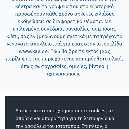
κέντρα και τα γραφεία του στο εξωτερικό
προσφέρουν κάθε χρόνο αρκετές χιλιάδες
εκδηλώσεις σε διαφορετικά θέματα. Με
επιλεγμένα συνέδρια, συναυλίες, συμπόσια,
κ.λπ., σας ενημερώνουμε σχετικά με τα τρέχοντα
γεγονότα αποκλειστικά για εσάς στην ιστοσελίδα
www.kas.de. Εδώ θα βρείτε εκτός μιας
περίληψης του περιεχομένου και πρόσθετο υλικό,
όπως φωτογραφίες, ομιλίες, βίντεο ή
ηχογραφήσεις.
Πληροφορίες παραγγελίας
Αυτός ο ιστότοπος χρησιμοποιεί cookies, τα
οποία είναι απαραίτητα για τη λειτουργία και
την ασφάλεια του ιστότοπου. Επιπλέον, ο
Δημοσιεύσεις