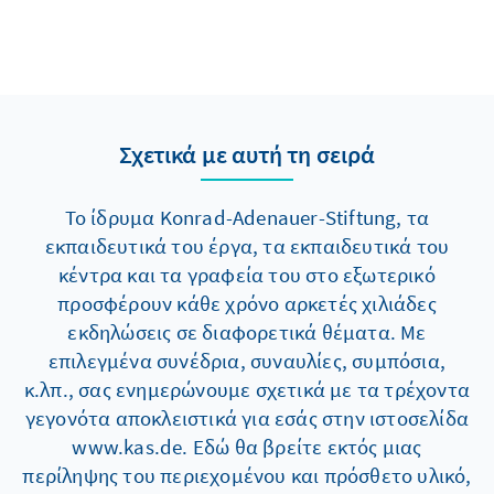
Σχετικά με αυτή τη σειρά
Το ίδρυμα Konrad-Adenauer-Stiftung, τα
εκπαιδευτικά του έργα, τα εκπαιδευτικά του
κέντρα και τα γραφεία του στο εξωτερικό
προσφέρουν κάθε χρόνο αρκετές χιλιάδες
εκδηλώσεις σε διαφορετικά θέματα. Με
επιλεγμένα συνέδρια, συναυλίες, συμπόσια,
κ.λπ., σας ενημερώνουμε σχετικά με τα τρέχοντα
γεγονότα αποκλειστικά για εσάς στην ιστοσελίδα
www.kas.de. Εδώ θα βρείτε εκτός μιας
περίληψης του περιεχομένου και πρόσθετο υλικό,