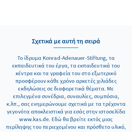
Σχετικά με αυτή τη σειρά
Το ίδρυμα Konrad-Adenauer-Stiftung, τα
εκπαιδευτικά του έργα, τα εκπαιδευτικά του
κέντρα και τα γραφεία του στο εξωτερικό
προσφέρουν κάθε χρόνο αρκετές χιλιάδες
εκδηλώσεις σε διαφορετικά θέματα. Με
επιλεγμένα συνέδρια, συναυλίες, συμπόσια,
κ.λπ., σας ενημερώνουμε σχετικά με τα τρέχοντα
γεγονότα αποκλειστικά για εσάς στην ιστοσελίδα
www.kas.de. Εδώ θα βρείτε εκτός μιας
περίληψης του περιεχομένου και πρόσθετο υλικό,