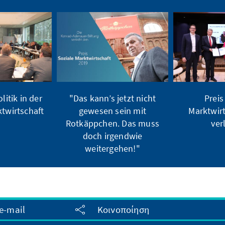
itik in der
"Das kann’s jetzt nicht
Preis
twirtschaft
gewesen sein mit
Marktwir
Rotkäppchen. Das muss
ver
doch irgendwie
weitergehen!"
e-mail
Κοινοποίηση