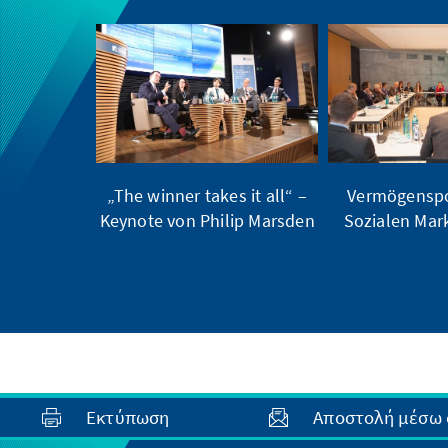
„The winner takes it all“ –
Vermögenspol
Keynote von Philip Marsden
Sozialen Mark
Εκτύπωση
Αποστολή μέσω 